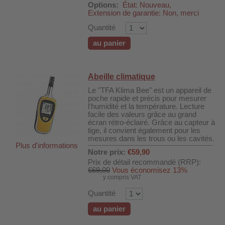
Options:
État: Nouveau,
 WDH-220B
Extension de garantie: Non, merci
us
Quantité
au panier
 WDH-660b
 WDH-988b
Abeille climatique
 WDH-C03
Le "TFA Klima Bee" est un appareil de
poche rapide et précis pour mesurer
 WDH-AP1101
l'humidité et la température. Lecture
facile des valeurs grâce au grand
 WDH-H3
écran rétro-éclairé. Grâce au capteur à
tige, il convient également pour les
mesures dans les trous ou les cavités.
Plus d'informations
A
Notre prix:
€59,90
Prix de détail recommandé (RRP):
riel WDH-AF500B
€69,00
Vous économisez 13%
y compris VAT
600A
Quantité
600
au panier
2303