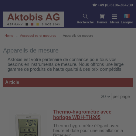
Trier par:
Article
Prix
Stan
☎ +49 (0) 6106-284230
Recherche
Panier
Menu
Langue
Home
::
Accessoires et mesures
::
Appareils de mesure
Appareils de mesure
Aktobis est votre partenaire de confiance pour tous vos
besoins en instruments de mesure. Nous offrons une large
gamme de produits de haute qualité à des prix compétitifs.
Article
per page
Thermo-hygromètre avec
horloge WDH-TH205
Thermo-hygromètre élégant avec
heure et date pour une installation à
l'intérieur.