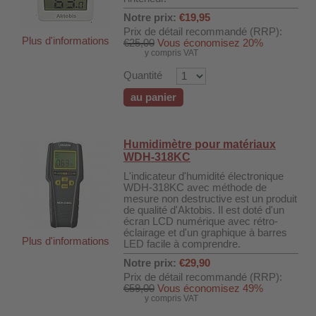
Notre prix:
€19,95
Prix de détail recommandé (RRP):
Plus d'informations
€25,00
Vous économisez 20%
y compris VAT
Quantité
au panier
Humidimètre pour matériaux
WDH-318KC
L'indicateur d'humidité électronique
WDH-318KC avec méthode de
mesure non destructive est un produit
de qualité d'Aktobis. Il est doté d'un
écran LCD numérique avec rétro-
DH-SV58
éclairage et d'un graphique à barres
Plus d'informations
LED facile à comprendre.
Notre prix:
€29,90
Prix de détail recommandé (RRP):
 voiture WDH-AP1212
€59,00
Vous économisez 49%
y compris VAT
WDH-616b et WDH-626L