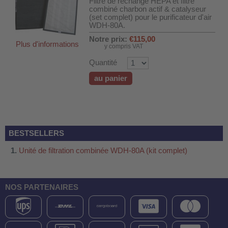
Filtre de rechange HEPA et filtre
combiné charbon actif & catalyseur
(set complet) pour le purificateur d'air
WDH-80A.
Notre prix:
€115,00
Plus d'informations
y compris VAT
Quantité
au panier
BESTSELLERS
Unité de filtration combinée WDH-80A (kit complet)
DH-SV58
NOS PARTENAIRES
 voiture WDH-AP1212
WDH-616b et WDH-626L