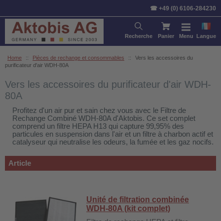
Trier par:
Article
Prix
Stan
☎ +49 (0) 6106-284230
Recherche
Panier
Menu
Langue
Home
::
Pièces de rechange et consommables
::
Vers les accessoires du
purificateur d'air WDH-80A
Vers les accessoires du purificateur d'air WDH-
80A
Profitez d'un air pur et sain chez vous avec le Filtre de
Rechange Combiné WDH-80A d'Aktobis. Ce set complet
comprend un filtre HEPA H13 qui capture 99,95% des
particules en suspension dans l'air et un filtre à charbon actif et
catalyseur qui neutralise les odeurs, la fumée et les gaz nocifs.
Article
Unité de filtration combinée
WDH-80A (kit complet)