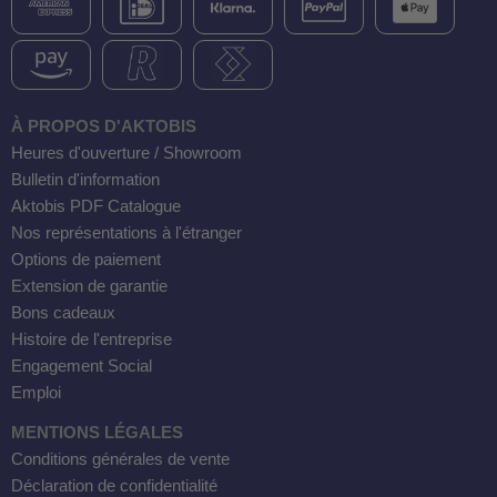
 WDH-220B
us
 WDH-660b
À PROPOS D'AKTOBIS
Heures d'ouverture / Showroom
 WDH-988b
Bulletin d'information
 WDH-C03
Aktobis PDF Catalogue
 WDH-AP1101
Nos représentations à l'étranger
Options de paiement
 WDH-H3
Extension de garantie
Bons cadeaux
A
Histoire de l'entreprise
riel WDH-AF500B
Engagement Social
Emploi
600A
MENTIONS LÉGALES
600
Conditions générales de vente
2303
Déclaration de confidentialité