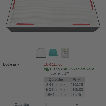
Notre prix:
EUR
115,00
Disponible immédiatement
y compris VAT
DH-SV58
Quantité
Prix*
2-4 Numéro
€109,25
5-9 Numéro
€105,80
10+ Numéro
€97,75
 voiture WDH-AP1212
WDH-616b et WDH-626L
Quantité