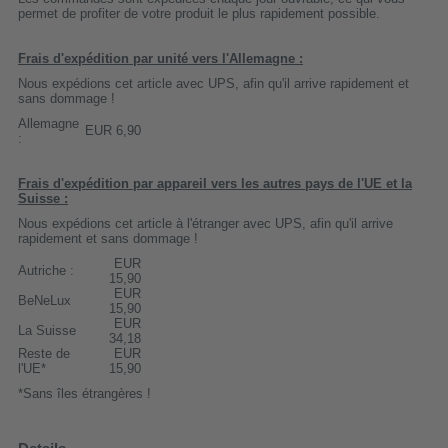
permet de profiter de votre produit le plus rapidement possible.
Frais d'expédition par unité vers l'Allemagne :
Nous expédions cet article avec UPS, afin qu'il arrive rapidement et
sans dommage !
Allemagne
EUR 6,90
:
Frais d'expédition par appareil vers les autres pays de l'UE et la
Suisse :
Nous expédions cet article à l'étranger avec UPS, afin qu'il arrive
rapidement et sans dommage !
EUR
Autriche :
15,90
EUR
BeNeLux
15,90
EUR
La Suisse
34,18
Reste de
EUR
l'UE*
15,90
*Sans îles étrangères !