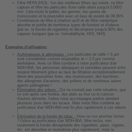
Filtre HEPA (H13) : l'un des meilleurs filtres qui soient, ce filtre
capture et filtre les particules d'une taille allant jusqu'à 0,0003
mm. Cela inclut le pollen, les germes, les spores de
moisissures et la poussière avec un taux de pureté de 99,95%
Combinaison de filtre à charbon actif et de filtre catalytique :
absorbe et purifie de nombreux types de fumées et d'odeurs
(par ex. la fumée de cigarette) et décompose jusqu'à 90% des
vapeurs toxiques (par ex. formaldéhyde, H2S, NH3)
Exemples d'utilisation:
Asthmatiques & allergiques :
Les particules de taille < 5 µm
sont considérées comme respirables et < 2-3 µm comme
alvéolaires. Avec ce filtre combiné à notre purificateur d'air
WDH-80A, les personnes allergiques et sensibles peuvent enfin
respirer librement grâce au taux de filtration exceptionnellement
élevé des poussières fines, des moisissures, des bactéries,
des allergènes d'acariens, des pollens et de nombreux autres
agents pathogènes !
Élimination des odeurs :
Qui ne connaît pas cette situation, que
ce soit après une fondue, des plats au four ou la cuisson
d'autres aliments, l'odeur nous accompagne parfois pendant
plusieurs jours dans les locaux. Mais notre filtre combiné au
purificateur d'air WDH-80A met fin plus rapidement à ces odeurs
!
Élimination de la fumée de tabac :
Vous ou vos proches fumez
? Grâce au purificateur d'air WDH-80A, filtre inclus, non
seulement la fumée désagréable des cigarettes, pipes, cigares,
etc. est absorbée et neutralisée plus rapidement, mais la