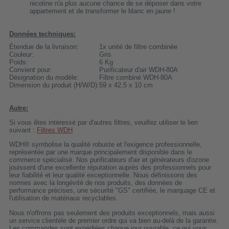
nicotine n'a plus aucune chance de se déposer dans votre
appartement et de transformer le blanc en jaune !
Données techniques:
Étendue de la livraison:
1x unité de filtre combinée
Couleur:
Gris
Poids:
6 Kg
Convient pour:
Purificateur d'air WDH-80A
Désignation du modèle:
Filtre combiné WDH-80A
Dimension du produit (H/W/D):
59 x 42,5 x 10 cm
Autre:
Si vous êtes intéressé par d'autres filtres, veuillez utiliser le lien
suivant :
Filtres WDH
WDH® symbolise la qualité robuste et l'exigence professionnelle,
représentée par une marque principalement disponible dans le
commerce spécialisé. Nos purificateurs d'air et générateurs d'ozone
jouissent d'une excellente réputation auprès des professionnels pour
leur fiabilité et leur qualité exceptionnelle. Nous définissons des
normes avec la longévité de nos produits, des données de
performance précises, une sécurité "GS" certifiée, le marquage CE et
l'utilisation de matériaux recyclables.
Nous n'offrons pas seulement des produits exceptionnels, mais aussi
un service clientèle de premier ordre qui va bien au-delà de la garantie.
Les commandes sont expédiées chaque jour ouvrable, ce qui vous