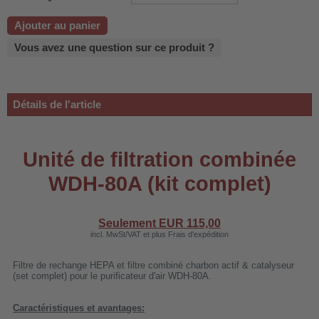
 WDH-220B
Ajouter au panier
us
Vous avez une question sur ce produit ?
 WDH-660b
 WDH-988b
Détails de l'article
 WDH-C03
 WDH-AP1101
Unité de filtration combinée
 WDH-H3
WDH-80A (kit complet)
A
Seulement EUR
115,00
riel WDH-AF500B
incl. MwSt/VAT et plus Frais d'expédition
600A
Filtre de rechange HEPA et filtre combiné charbon actif & catalyseur
(set complet) pour le purificateur d'air WDH-80A.
600
2303
Caractéristiques et avantages: