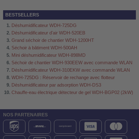
BESTSELLERS
Déshumidificateur WDH-725DG
Déshumidificateur d'air WDH-520EB
Grand séchoir de chantier WDH-1200HT
Séchoir à bâtiment WDH-500AH
Mini déshumidificateur WDH-898MD
Séchoir de chantier WDH-930EEW avec commande WLAN
Déshumidificateur WDH-310EKW avec commande WLAN
WDH-725DG : Réservoir de rechange avec flotteur
Déshumidificateur par adsorption WDH-DS3
Chauffe-eau électrique détecteur de gel WDH-BGP02 (2kW)
NOS PARTENAIRES