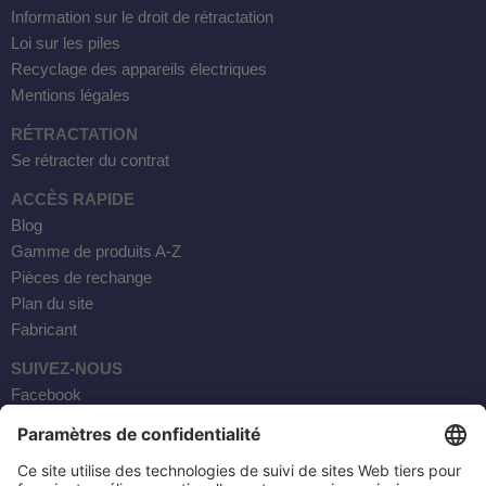
Information sur le droit de rétractation
Loi sur les piles
Recyclage des appareils électriques
Mentions légales
RÉTRACTATION
Se rétracter du contrat
ACCÈS RAPIDE
Blog
Gamme de produits A-Z
Pièces de rechange
Plan du site
Fabricant
SUIVEZ-NOUS
Facebook
Instagram
YouTube
Courrier électronique