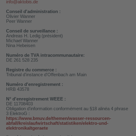
info@aktobis.de
Conseil d'administration :
Olivier Wanner
Peer Wanner
Conseil de surveillance :
Andreas H. Ledig (président)
Michael Wanner
Nina Hebeisen
Numéro de TVA intracommunautaire
:
DE 261 528 235
Registre du commerce :
Tribunal d'instance d'Offenbach am Main
Numéro d'enregistrement :
HRB 43578
N° d'enregistrement WEEE :
DH-SV58
DE 11708403
Obligation d'information conformément au §18 alinéa 4 phrase
3 ElektroG :
https://www.bmuv.de/themen/wasser-ressourcen-
 voiture WDH-AP1212
abfall/kreislaufwirtschaft/statistiken/elektro-und-
elektronikaltgeraete
WDH-616b et WDH-626L