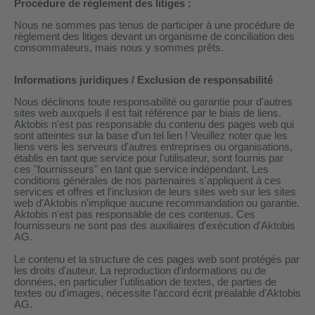
Procédure de règlement des litiges :
 WDH-220B
Nous ne sommes pas tenus de participer à une procédure de
us
règlement des litiges devant un organisme de conciliation des
consommateurs, mais nous y sommes prêts.
 WDH-660b
Informations juridiques / Exclusion de responsabilité
 WDH-988b
Nous déclinons toute responsabilité ou garantie pour d'autres
sites web auxquels il est fait référence par le biais de liens.
 WDH-C03
Aktobis n'est pas responsable du contenu des pages web qui
sont atteintes sur la base d'un tel lien ! Veuillez noter que les
 WDH-AP1101
liens vers les serveurs d'autres entreprises ou organisations,
établis en tant que service pour l'utilisateur, sont fournis par
 WDH-H3
ces "fournisseurs" en tant que service indépendant. Les
conditions générales de nos partenaires s'appliquent à ces
services et offres et l'inclusion de leurs sites web sur les sites
web d'Aktobis n'implique aucune recommandation ou garantie.
A
Aktobis n'est pas responsable de ces contenus. Ces
fournisseurs ne sont pas des auxiliaires d'exécution d'Aktobis
riel WDH-AF500B
AG.
600A
Le contenu et la structure de ces pages web sont protégés par
les droits d'auteur. La reproduction d'informations ou de
600
données, en particulier l'utilisation de textes, de parties de
textes ou d'images, nécessite l'accord écrit préalable d'Aktobis
2303
AG.