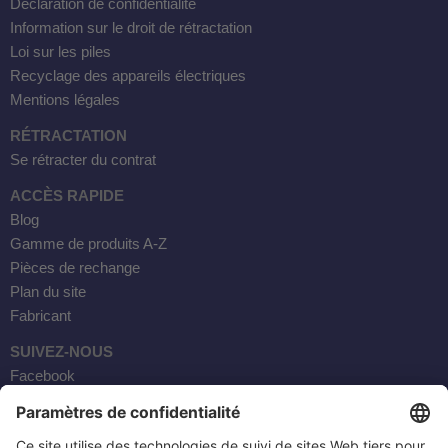
Déclaration de confidentialité
Information sur le droit de rétractation
Loi sur les piles
Recyclage des appareils électriques
Mentions légales
RÉTRACTATION
Se rétracter du contrat
ACCÈS RAPIDE
Blog
Gamme de produits A-Z
Pièces de rechange
Plan du site
Fabricant
SUIVEZ-NOUS
Facebook
Instagram
YouTube