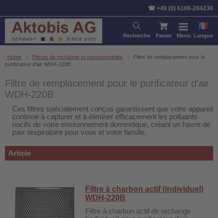
Trier par:
Article
Prix
Stan
☎ +49 (0) 6106-284230
Recherche
Panier
Menu
Langue
Home
::
Pièces de rechange et consommables
::
Filtre de remplacement pour le
purificateur d'air WDH-220B
Filtre de remplacement pour le purificateur d'air
WDH-220B
Ces filtres spécialement conçus garantissent que votre appareil
continue à capturer et à éliminer efficacement les polluants
nocifs de votre environnement domestique, créant un havre de
paix respiratoire pour vous et votre famille.
Article
Filtre à charbon actif (individuel)
WDH-220B
Filtre à charbon actif de rechange