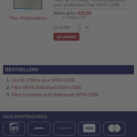
Filtre de rechange HEPA (individuel)
 WDH-220B
pour purificateur d'air WDH-220B
Notre prix:
€19,50
us
y compris VAT
Plus d'informations
Quantité
 WDH-660b
au panier
 WDH-988b
 WDH-C03
 WDH-AP1101
BESTSELLERS
 WDH-H3
Jeu de 2 filtres pour WDH-220B
Filtre HEPA (individuel) WDH-220B
A
Filtre à charbon actif (individuel) WDH-220B
riel WDH-AF500B
600A
NOS PARTENAIRES
600
2303