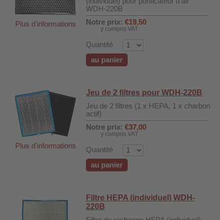
(individuel) pour purificateur d'air
WDH-220B
Notre prix:
€19,50
Plus d'informations
y compris VAT
Quantité
au panier
Jeu de 2 filtres pour WDH-220B
Jeu de 2 filtres (1 x HEPA, 1 x charbon
actif)
Notre prix:
€37,00
y compris VAT
Plus d'informations
Quantité
DH-SV58
au panier
 voiture WDH-AP1212
Filtre HEPA (individuel) WDH-
220B
WDH-616b et WDH-626L