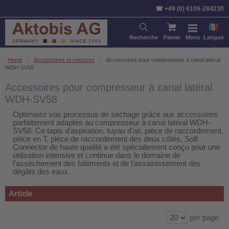
Trier par:
Article
Prix
Stan
☎ +49 (0) 6106-284230
Recherche
Panier
Menu
Langue
Home
::
Accessoires et mesures
::
Accessoires pour compresseur à canal latéral
WDH-SV58
Accessoires pour compresseur à canal latéral
WDH-SV58
Optimisez vos processus de séchage grâce aux accessoires
parfaitement adaptés au compresseur à canal latéral WDH-
SV58. Ce tapis d'aspiration, tuyau d'air, pièce de raccordement,
pièce en T, pièce de raccordement des deux côtés, Soft
Connector de haute qualité a été spécialement conçu pour une
utilisation intensive et continue dans le domaine de
l'assèchement des bâtiments et de l'assainissement des
dégâts des eaux.
Article
per page