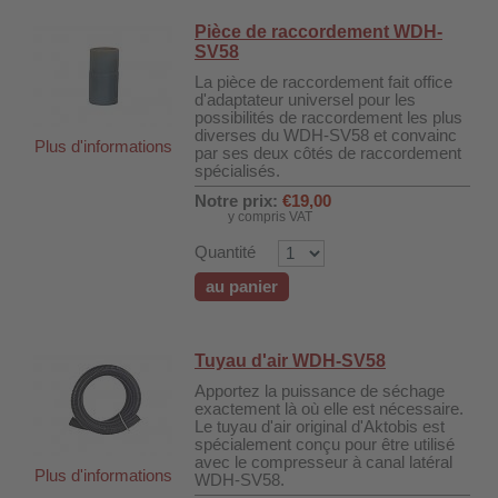
Pièce de raccordement WDH-
SV58
La pièce de raccordement fait office
d'adaptateur universel pour les
possibilités de raccordement les plus
diverses du WDH-SV58 et convainc
Plus d'informations
par ses deux côtés de raccordement
spécialisés.
Notre prix:
€19,00
y compris VAT
Quantité
au panier
Tuyau d'air WDH-SV58
DH-SV58
Apportez la puissance de séchage
exactement là où elle est nécessaire.
Le tuyau d'air original d'Aktobis est
spécialement conçu pour être utilisé
 voiture WDH-AP1212
avec le compresseur à canal latéral
Plus d'informations
WDH-SV58.
WDH-616b et WDH-626L