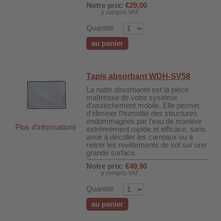
Notre prix:
€29,00
 WDH-220B
y compris VAT
us
Quantité
au panier
 WDH-660b
 WDH-988b
Tapis absorbant WDH-SV58
 WDH-C03
La natte absorbante est la pièce
maîtresse de votre système
 WDH-AP1101
d'assèchement mobile. Elle permet
d'éliminer l'humidité des structures
 WDH-H3
endommagées par l'eau de manière
Plus d'informations
extrêmement rapide et efficace, sans
avoir à décoller les carreaux ou à
retirer les revêtements de sol sur une
A
grande surface.
riel WDH-AF500B
Notre prix:
€49,90
y compris VAT
600A
Quantité
600
au panier
2303