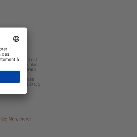
ualité-prix ! Il est
i veulent vivre plus
rsonnes souffrant
pture et filtre des
es et la poussière, y
tie: Non, merci