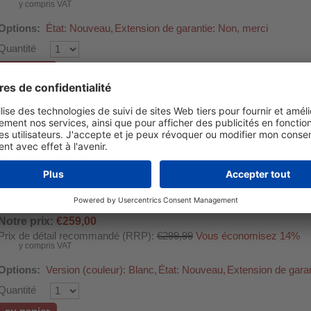
y compris VAT
Options:
État: Nouveau,
Extension de garantie: Non, merci
Quantité
au panier
Purificateur d'air WDH-C03
Ce purificateur d'air élégant et fiable impressionne par son bon rapport q
équipé des dernières technologies et est donc idéal pour tous ceux qu
sainement. Il est également recommandé aux asthmatiques et aux pe
d'allergies !
Équipé d'un filtre HEPA (H13), l'un des meilleurs filtres disponibles. Ca
particules aussi petites que 0,0003 mm. Cela inclut le pollen, les germ
compris la poussière fine, avec un taux de pureté de 99,95 % ! !!
Notre prix:
€259,00
Prix de détail recommandé (RRP):
€299,99
Vous économisez 14%
y compris VAT
Options:
Version (couleur): Blanc,
État: Nouveau,
Extension de garan
Quantité