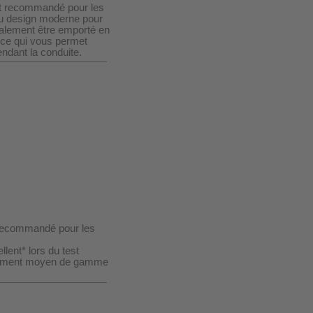
 et recommandé pour les
é au design moderne pour
galement être emporté en
 ce qui vous permet
endant la conduite.
> recommandé pour les
llent* lors du test
egment moyen de gamme