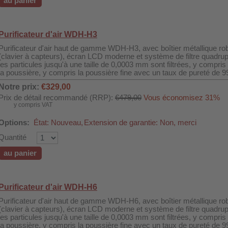
au panier
Purificateur d'air WDH-H3
Purificateur d'air haut de gamme WDH-H3, avec boîtier métallique rob
(clavier à capteurs), écran LCD moderne et système de filtre quadruple
les particules jusqu'à une taille de 0,0003 mm sont filtrées, y compris 
la poussière, y compris la poussière fine avec un taux de pureté de 9
Notre prix:
€329,00
Prix de détail recommandé (RRP):
€479,00
Vous économisez 31%
y compris VAT
Options:
État: Nouveau,
Extension de garantie: Non, merci
Quantité
au panier
Purificateur d'air WDH-H6
Purificateur d'air haut de gamme WDH-H6, avec boîtier métallique rob
(clavier à capteurs), écran LCD moderne et système de filtre quadruple
les particules jusqu'à une taille de 0,0003 mm sont filtrées, y compris 
la poussière, y compris la poussière fine avec un taux de pureté de 9