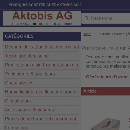
POURQUOI ACHETER CHEZ AKTOBIS AG ?
Home
::
Purificateurs d'air & g
CATÉGORIES
Déshumidificateur et sécheur de bâtiment
»
Purificateurs d'air
Technique de piscine
Découvrez nos purificat
contaminants et assurer 
Purificateurs d'air & générateurs d'ozone
»
bureaux, les maisons o
Ventilateurs & souffleurs
Générateurs d'ozone
Chauffages
»
Article
Humidificateur et diffuseur d'arômes
Climatiseurs
Accessoires et mesures
»
Pièces de rechange et consommables
»
Formations