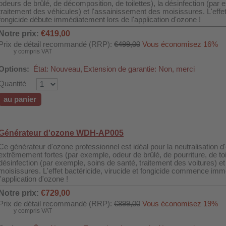
odeurs de brûlé, de décomposition, de toilettes), la désinfection (par e
traitement des véhicules) et l'assainissement des moisissures. L'effet 
fongicide débute immédiatement lors de l'application d'ozone !
Notre prix:
€419,00
Prix de détail recommandé (RRP):
€499,00
Vous économisez 16%
y compris VAT
Options:
État: Nouveau,
Extension de garantie: Non, merci
Quantité
au panier
Générateur d'ozone WDH-AP005
Ce générateur d'ozone professionnel est idéal pour la neutralisation
extrêmement fortes (par exemple, odeur de brûlé, de pourriture, de toil
désinfection (par exemple, soins de santé, traitement des voitures) et 
moisissures. L'effet bactéricide, virucide et fongicide commence im
l'application d'ozone !
Notre prix:
€729,00
Prix de détail recommandé (RRP):
€899,00
Vous économisez 19%
y compris VAT