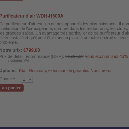
Purificateur d'air WDH-H600A
Ce purificateur d'air est l'un de nos appareils les plus puissants. Il c
purification de l'air exigeante, comme dans les restaurants, les clubs,
les grandes salles. Un avantage très particulier de ce purificateur d'air
d'être installé et qu'il peut être mis en place à un autre endroit si né
problème.
Notre prix:
€799,00
Prix de détail recommandé (RRP):
€1.395,00
Vous économisez 43%
y compris VAT
Options:
État: Nouveau,
Extension de garantie: Non, merci
Quantité
au panier