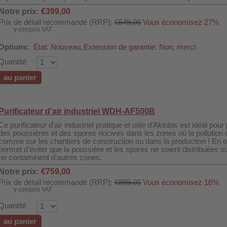
Notre prix:
€399,00
Prix de détail recommandé (RRP):
€549,00
Vous économisez 27%
y compris VAT
Options:
État: Nouveau,
Extension de garantie: Non, merci
Quantité
au panier
Purificateur d'air industriel WDH-AF500B
Ce purificateur d'air industriel pratique et utile d'Aktobis est idéal po
des poussières et des spores nocives dans les zones où la pollution de
comme sur les chantiers de construction ou dans la production ! En ou
permet d'éviter que la poussière et les spores ne soient distribuées s
ne contaminent d'autres zones.
Notre prix:
€759,00
Prix de détail recommandé (RRP):
€899,00
Vous économisez 16%
y compris VAT
Quantité
au panier