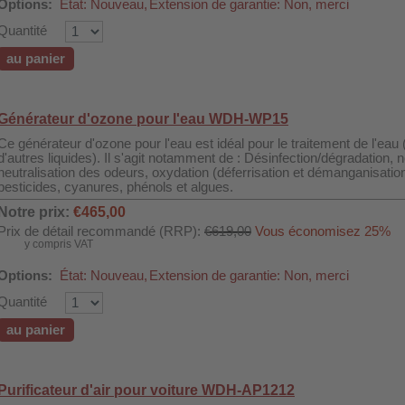
Options:
État: Nouveau,
Extension de garantie: Non, merci
Quantité
au panier
Générateur d'ozone pour l'eau WDH-WP15
Ce générateur d'ozone pour l'eau est idéal pour le traitement de l'eau (
d'autres liquides). Il s'agit notamment de : Désinfection/dégradation, n
neutralisation des odeurs, oxydation (déferrisation et démanganisation
pesticides, cyanures, phénols et algues.
Notre prix:
€465,00
Prix de détail recommandé (RRP):
€619,00
Vous économisez 25%
y compris VAT
Options:
État: Nouveau,
Extension de garantie: Non, merci
Quantité
au panier
Purificateur d'air pour voiture WDH-AP1212