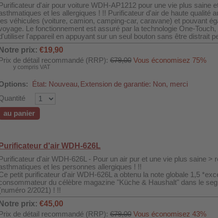
Purificateur d'air pour voiture WDH-AP1212 pour une vie plus saine
asthmatiques et les allergiques ! !! Purificateur d'air de haute qualit
les véhicules (voiture, camion, camping-car, caravane) et pouvant é
voyage. Le fonctionnement est assuré par la technologie One-Touch,
d'utiliser l'appareil en appuyant sur un seul bouton sans être distrait p
Notre prix:
€19,90
Prix de détail recommandé (RRP):
€79,00
Vous économisez 75%
y compris VAT
Options:
État: Nouveau,
Extension de garantie: Non, merci
Quantité
au panier
Purificateur d'air WDH-626L
Purificateur d'air WDH-626L - Pour un air pur et une vie plus saine 
asthmatiques et les personnes allergiques ! !!
Ce petit purificateur d'air WDH-626L a obtenu la note globale 1,5 *exce
consommateur du célèbre magazine "Küche & Haushalt" dans le s
(numéro 2/2021) ! !!
Notre prix:
€45,00
Prix de détail recommandé (RRP):
€79,00
Vous économisez 43%