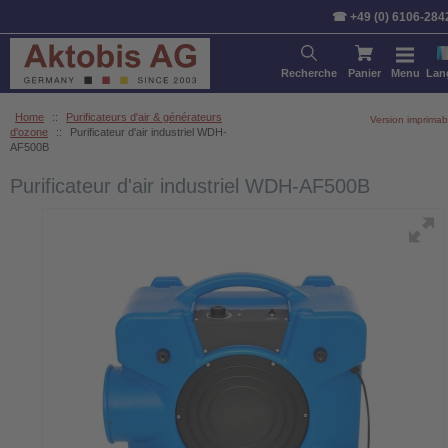
☎ +49 (0) 6106-284
Recherche
Panier
Menu
Lan
Home
::
Purificateurs d'air & générateurs
Version imprimab
d'ozone
::
Purificateur d'air industriel WDH-
AF500B
Purificateur d'air industriel WDH-AF500B