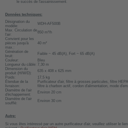
le succès de l'assainissement.
Données techniques:
Désignation du
WDH-AF500B
modèle:
Max. Circulation de
850 m³/h
l'air:
Convient pour les
pièces jusqu'à
40 m²
max.:
Génération de
Faible ~ 45 dB(A), Fort ~ 65 dB(A)
bruit:
Couleur:
Bleu
Longueur du câble:
7,30 m
Dimension du
635 x 408 x 625 mm
produit (H/W/D):
Poids:
17,5 kg
Étendue de la
Purificateur d'air, filtre à grosses particules, filtre HEPA
livraison:
filtre à charbon actif, cordon d'alimentation, mode d'em
Diamètre de l'air
Environ 20 cm
d'échappement:
Diamètre de l'air
Environ 30 cm
soufflé:
Autre:
Si vous êtes intéressé par un autre purificateur d'air, veuillez utiliser le lien