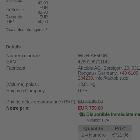
BeNeLux
42,00
EUR
La Suisse
82,90
Reste de
EUR
l'UE*
50,00
*Sans îles étrangères !
Details
Numéro d'article
WDH-AF500B
EAN
4260196711142
Fabricant
Aktobis AG
, Borsigstr. 20, 631
Rodgau / Germany,
+49 6106
284230
, info@aktobis.de
(Volume) poids :
18,81
kg
Shipping Company
UPS
Prix de détail recommandé (RRP):
EUR 899.00
Notre prix:
EUR
759,00
Disponible immédiateme
y compris VAT
Quantité
Prix*
2-4 Numéro
€721,06