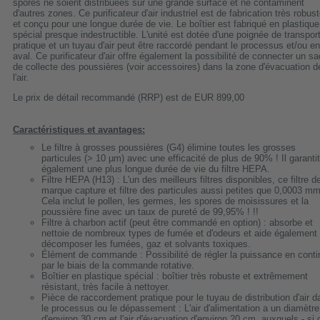
spores ne soient distribuées sur une grande surface et ne contaminent
d'autres zones. Ce purificateur d'air industriel est de fabrication très robus
et conçu pour une longue durée de vie. Le boîtier est fabriqué en plastique
spécial presque indestructible. L'unité est dotée d'une poignée de transpor
pratique et un tuyau d'air peut être raccordé pendant le processus et/ou en
aval. Ce purificateur d'air offre également la possibilité de connecter un sa
de collecte des poussières (voir accessoires) dans la zone d'évacuation d
l'air.
Le prix de détail recommandé (RRP) est de EUR 899,00
Caractéristiques et avantages:
Le filtre à grosses poussières (G4) élimine toutes les grosses
particules (> 10 µm) avec une efficacité de plus de 90% ! Il garantit
également une plus longue durée de vie du filtre HEPA.
Filtre HEPA (H13) : L'un des meilleurs filtres disponibles, ce filtre d
marque capture et filtre des particules aussi petites que 0,0003 mm
Cela inclut le pollen, les germes, les spores de moisissures et la
poussière fine avec un taux de pureté de 99,95% ! !!
Filtre à charbon actif (peut être commandé en option) : absorbe et
nettoie de nombreux types de fumée et d'odeurs et aide également
décomposer les fumées, gaz et solvants toxiques.
Élément de commande : Possibilité de régler la puissance en conti
par le biais de la commande rotative.
Boîtier en plastique spécial : boîtier très robuste et extrêmement
résistant, très facile à nettoyer.
Pièce de raccordement pratique pour le tuyau de distribution d'air d
le processus ou le dépassement : L'air d'alimentation a un diamètre
d'environ 30 cm et l'air d'évacuation d'environ 20 cm, auxquels - si 