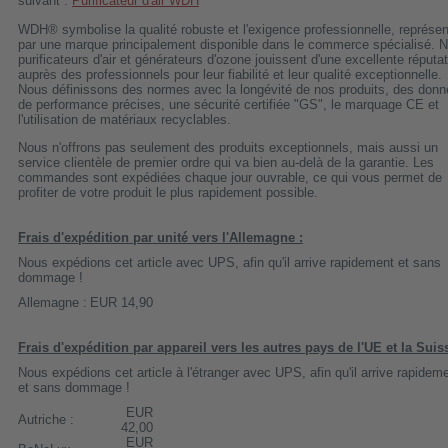
suivant :
Purificateur d'air WDH
WDH® symbolise la qualité robuste et l'exigence professionnelle, représe
par une marque principalement disponible dans le commerce spécialisé. 
purificateurs d'air et générateurs d'ozone jouissent d'une excellente réputa
auprès des professionnels pour leur fiabilité et leur qualité exceptionnelle.
Nous définissons des normes avec la longévité de nos produits, des don
de performance précises, une sécurité certifiée "GS", le marquage CE et
l'utilisation de matériaux recyclables.
Nous n'offrons pas seulement des produits exceptionnels, mais aussi un
service clientèle de premier ordre qui va bien au-delà de la garantie. Les
commandes sont expédiées chaque jour ouvrable, ce qui vous permet de
profiter de votre produit le plus rapidement possible.
Frais d'expédition par unité vers l'Allemagne :
Nous expédions cet article avec UPS, afin qu'il arrive rapidement et sans
dommage !
Allemagne :
EUR 14,90
Frais d'expédition par appareil vers les autres pays de l'UE et la Suis
Nous expédions cet article à l'étranger avec UPS, afin qu'il arrive rapidem
et sans dommage !
EUR
Autriche :
42,00
EUR