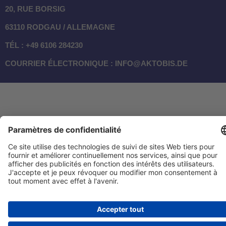
20, RUE BORSIG
63110 RODGAU / ALLEMAGNE
TÉL : +49 6106 284230
COURRIER ÉLECTRONIQUE : INFO@AKTOBIS.DE