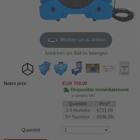
Wischen um zu drehen
Anklicken um Bild zu bewegen
Notre prix:
EUR
759,00
Disponible immédiatement
y compris VAT
SV58
Quantité
Prix*
2-4 Numéro
€721,06
5+ Numéro
€698,28
ture WDH-AP1212
Quantité
616b et WDH-626L