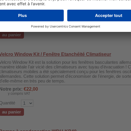
Notre prix:
€6,50
Prix de détail recommandé (RRP):
€9,90
Vous économisez 34%
y compris VAT
Quantité
au panier
Velcro Window Kit / Fenêtre Etanchéité Climatiseur
Velcro Window Kit est la solution pour les fenêtres basculantes alle
manière idéale l'air vicié des climatiseurs avec tuyau d'évacuation ! 
climatiseurs mobiles a été spécialement conçu pour les fenêtres oscil
allemandes. Cette solution permet d'économiser de l'énergie, de sorte 
d'elle-même en très peu de temps.
Notre prix:
€22,00
y compris VAT
Quantité
au panier