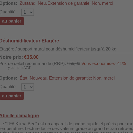
Options:
Zustand: Neu,
Extension de garantie: Non, merci
Quantité
au panier
Déshumidificateur Étagère
Etagère / support mural pour déshumidificateur jusqu'à 20 kg.
Notre prix:
€35,00
Prix de détail recommandé (RRP):
€59,00
Vous économisez 41%
y compris VAT
Options:
État: Nouveau,
Extension de garantie: Non, merci
Quantité
au panier
Abeille climatique
Le "TFA Klima Bee" est un appareil de poche rapide et précis pour mes
température. Lecture facile des valeurs grâce au grand écran rétro-éc