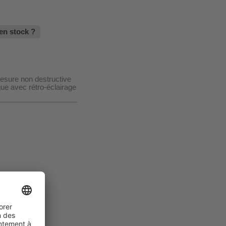
en stock ?
esure non destructive
que avec rétro-éclairage