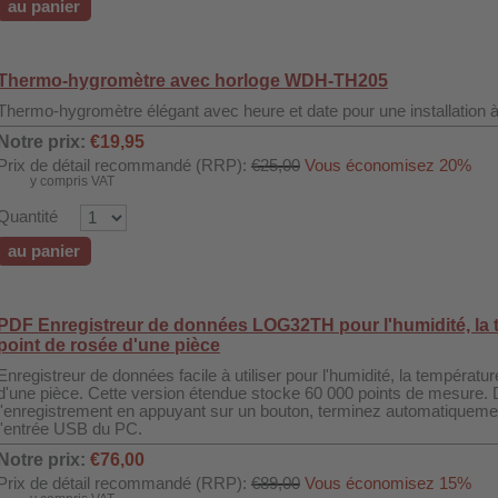
au panier
Thermo-hygromètre avec horloge WDH-TH205
Thermo-hygromètre élégant avec heure et date pour une installation à l
Notre prix:
€19,95
Prix de détail recommandé (RRP):
€25,00
Vous économisez 20%
y compris VAT
Quantité
au panier
PDF Enregistreur de données LOG32TH pour l'humidité, la t
point de rosée d'une pièce
Enregistreur de données facile à utiliser pour l'humidité, la températur
d'une pièce. Cette version étendue stocke 60 000 points de mesure.
l'enregistrement en appuyant sur un bouton, terminez automatiqueme
l'entrée USB du PC.
Notre prix:
€76,00
Prix de détail recommandé (RRP):
€89,00
Vous économisez 15%