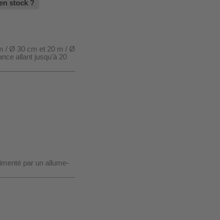
en stock ?
 m / Ø 30 cm et 20 m / Ø
tance allant jusqu'à 20
limenté par un allume-