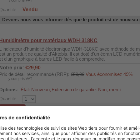
y compris VAT
Vendu
Quantité
Devons-nous vous informer dès que le produit est de nouveau 
Humidimètre pour matériaux WDH-318KC
L'indicateur d'humidité électronique WDH-318KC avec méthode de m
est un produit de qualité d'Aktobis. Il est doté d'un écran LCD numéri
et d'un graphique à barres LED facile à comprendre.
Notre prix:
€29,90
Prix de détail recommandé (RRP):
€59,00
Vous économisez 49%
y compris VAT
Options:
État: Nouveau,
Extension de garantie: Non, merci
Quantité
au panier
Clapet anti-retour WDH-RV10
Clapet anti-retour pour tuyaux de 9mm