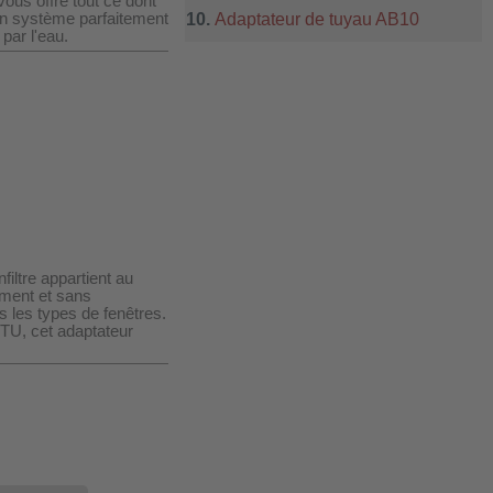
ous offre tout ce dont
ion système parfaitement
Adaptateur de tuyau AB10
par l'eau.
filtre appartient au
lement et sans
s les types de fenêtres.
TU, cet adaptateur