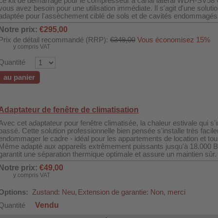
Le kit de démarrage pour le compresseur à canal latéral WDH-SV58 v
vous avez besoin pour une utilisation immédiate. Il s'agit d'une solut
adaptée pour l'assèchement ciblé de sols et de cavités endommagés 
Notre prix:
€295,00
Prix de détail recommandé (RRP):
€349,00
Vous économisez 15%
y compris VAT
Quantité
au panier
Adaptateur de fenêtre de climatisation
Avec cet adaptateur pour fenêtre climatisée, la chaleur estivale qui s'in
passé. Cette solution professionnelle bien pensée s'installe très faci
endommager le cadre - idéal pour les appartements de location et tou
Même adapté aux appareils extrêmement puissants jusqu'à 18.000 B
garantit une séparation thermique optimale et assure un maintien sûr.
Notre prix:
€49,00
y compris VAT
Options:
Zustand: Neu,
Extension de garantie: Non, merci
Vendu
Quantité