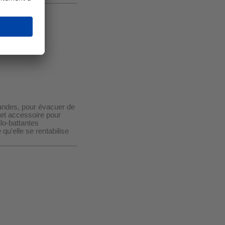
mandes, pour évacuer de
Cet accessoire pour
lo-battantes
qu'elle se rentabilise