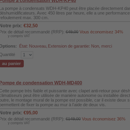
Pompe à condensation WDH-KP40
La pompe à condensats WDH-KP40 peut être placée directement dan
déshumidificateurs. Avec 450 litres par heure, elle a une performanc
refoulement max. 300 cm.
Notre prix:
€32,50
Prix de détail recommandé (RRP):
€49,00
Vous économisez 34%
y compris VAT
Options:
État: Nouveau,
Extension de garantie: Non, merci
Quantité
au panier
Pompe de condensation WDH-MD400
Cette pompe très fiable et puissante avec clapet anti-retour pour désh
climatiseurs peut être utilisée de manière autonome ou installée direc
outre, le montage mural de la pompe est possible, car il existe deux su
permettent de fixer la pompe au mur à l'aide de deux vis.
Notre prix:
€95,00
Prix de détail recommandé (RRP):
€149,00
Vous économisez 36%
y compris VAT