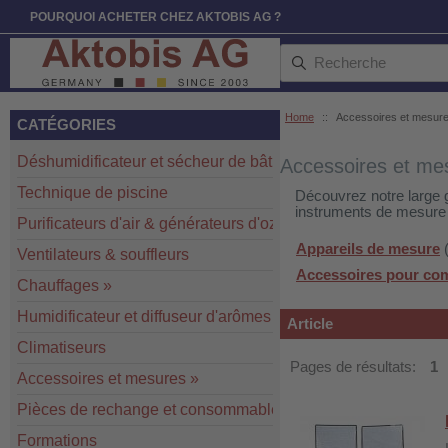
POURQUOI ACHETER CHEZ AKTOBIS AG ?
Home
::
Accessoires et mesur
CATÉGORIES
Déshumidificateur et sécheur de bâtiment
»
Accessoires et me
Technique de piscine
Découvrez notre large 
instruments de mesure 
Purificateurs d'air & générateurs d'ozone
»
Appareils de mesure
(
Ventilateurs & souffleurs
Accessoires pour com
Chauffages
»
Humidificateur et diffuseur d'arômes
Article
Climatiseurs
Pages de résultats:
1
Accessoires et mesures
»
Pièces de rechange et consommables
»
Formations