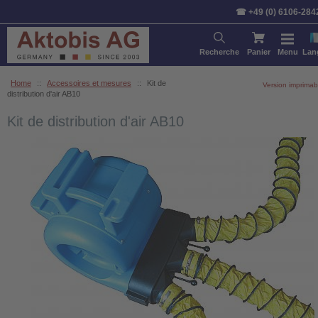
☎ +49 (0) 6106-284
Recherche
Panier
Menu
Lan
Home
::
Accessoires et mesures
::
Kit de
Version imprimab
distribution d'air AB10
Kit de distribution d'air AB10