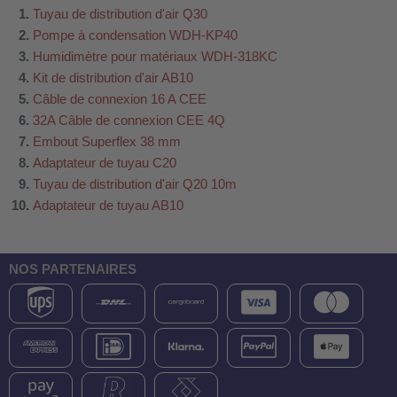
Tuyau de distribution d'air Q30
Pompe à condensation WDH-KP40
Humidimètre pour matériaux WDH-318KC
Kit de distribution d'air AB10
Câble de connexion 16 A CEE
32A Câble de connexion CEE 4Q
Embout Superflex 38 mm
Adaptateur de tuyau C20
Tuyau de distribution d'air Q20 10m
Adaptateur de tuyau AB10
NOS PARTENAIRES