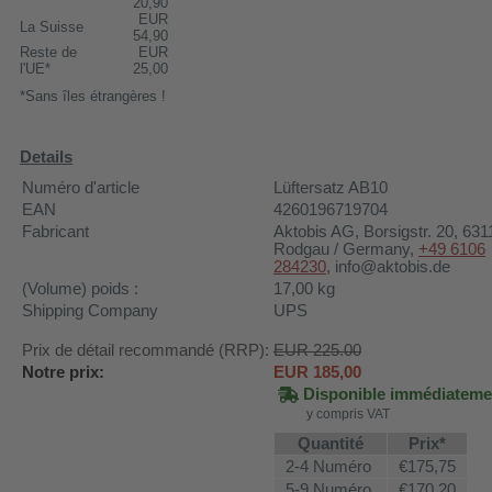
20,90
EUR
La Suisse
54,90
Reste de
EUR
l'UE*
25,00
*Sans îles étrangères !
Details
Numéro d'article
Lüftersatz AB10
EAN
4260196719704
Fabricant
Aktobis AG
, Borsigstr. 20, 631
Rodgau / Germany,
+49 6106
284230
, info@aktobis.de
(Volume) poids :
17,00
kg
Shipping Company
UPS
Prix de détail recommandé (RRP):
EUR 225.00
Notre prix:
EUR
185,00
Disponible immédiateme
y compris VAT
Quantité
Prix*
2-4 Numéro
€175,75
5-9 Numéro
€170,20