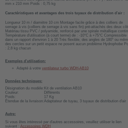
mm x 210 mm Poids : 0,75 kg
Caractéristiques et avantages des trois tuyaux de distribution d'air :
Longueur 10 m / diamètre 10 cm Montage facile grâce à des colliers de
serrage à vis (colliers de serrage à vis sans fin) pré-attachés des deux cô
Matériau tissu PVC / polyamide, renforcé par une spirale métallique conti
Température d'utilisation (à court terme) de : -10°C à +75°C Compressible
dans un rapport d'environ 1 à 20 Très flexible, des angles de 180° ou mê
des cercles sur un petit espace ne posent aucun problème Hydrophobe P
: 2,8 kg chacun
Exemples d'utilisation:
Adapté à votre
ventilateur turbo WDH-AB10
Données techniques:
Désignation du modèle:
Kit de ventilation AB10
Couleur:
Différents
Poids:
17 Kg
Étendue de la livraison:
Adaptateur de tuyau, 3 tuyaux de distribution d'air
Autre:
Si vous êtes intéressé par d'autres accessoires, veuillez utiliser le lien
suivant :
Accessoires WDH