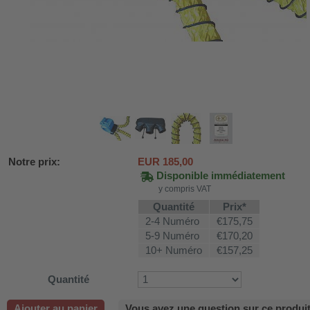
Notre prix:
EUR
185,00
Disponible immédiatement
y compris VAT
Quantité
Prix*
2-4 Numéro
€175,75
SV58
5-9 Numéro
€170,20
10+ Numéro
€157,25
ture WDH-AP1212
Quantité
616b et WDH-626L
Ajouter au panier
Vous avez une question sur ce produit