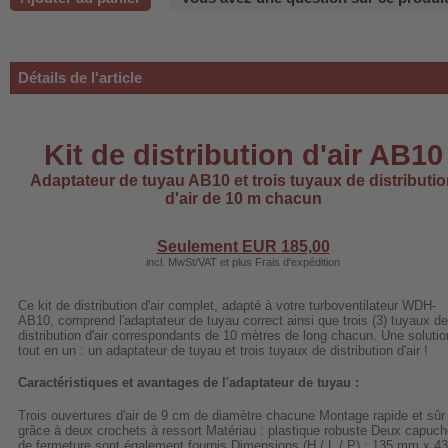
-220B
Détails de l'article
-660b
-988b
Kit de distribution d'air AB10
-C03
Adaptateur de tuyau AB10 et trois tuyaux de distributi
d'air de 10 m chacun
H-AP1101
-H3
Seulement EUR
185,00
incl. MwSt/VAT et plus Frais d'expédition
Ce kit de distribution d'air complet, adapté à votre turboventilateur WDH-
AB10, comprend l'adaptateur de tuyau correct ainsi que trois (3) tuyaux de
 WDH-AF500B
distribution d'air correspondants de 10 mètres de long chacun. Une solutio
tout en un : un adaptateur de tuyau et trois tuyaux de distribution d'air !
Caractéristiques et avantages de l'adaptateur de tuyau :
Trois ouvertures d'air de 9 cm de diamètre chacune Montage rapide et sûr
grâce à deux crochets à ressort Matériau : plastique robuste Deux capuc
de fermeture sont également fournis Dimensions (H / L / P) : 135 mm x 4