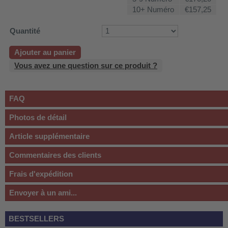
10+ Numéro
€157,25
Quantité
Ajouter au panier
Vous avez une question sur ce produit ?
FAQ
Photos de détail
Article supplémentaire
Commentaires des clients
Frais d'expédition
Envoyer à un ami...
BESTSELLERS