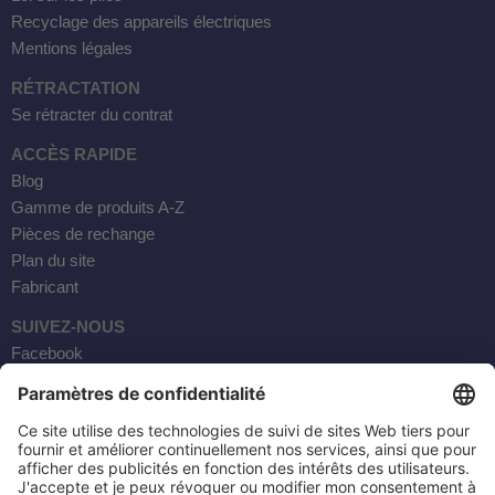
 WDH-220B
Recyclage des appareils électriques
Mentions légales
us
RÉTRACTATION
Se rétracter du contrat
 WDH-660b
ACCÈS RAPIDE
 WDH-988b
Blog
 WDH-C03
Gamme de produits A-Z
 WDH-AP1101
Pièces de rechange
 WDH-H3
Plan du site
Fabricant
SUIVEZ-NOUS
A
Facebook
riel WDH-AF500B
Instagram
600A
YouTube
600
Courrier électronique
2303
AKTOBIS AG