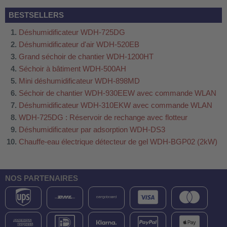
BESTSELLERS
Déshumidificateur WDH-725DG
Déshumidificateur d'air WDH-520EB
Grand séchoir de chantier WDH-1200HT
Séchoir à bâtiment WDH-500AH
Mini déshumidificateur WDH-898MD
Séchoir de chantier WDH-930EEW avec commande WLAN
Déshumidificateur WDH-310EKW avec commande WLAN
WDH-725DG : Réservoir de rechange avec flotteur
Déshumidificateur par adsorption WDH-DS3
Chauffe-eau électrique détecteur de gel WDH-BGP02 (2kW)
NOS PARTENAIRES