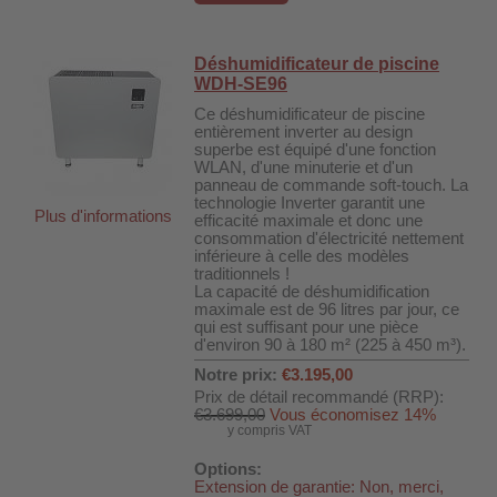
 WDH-220B
us
Déshumidificateur de piscine
WDH-SE96
Ce déshumidificateur de piscine
 WDH-660b
entièrement inverter au design
superbe est équipé d'une fonction
 WDH-988b
WLAN, d'une minuterie et d'un
panneau de commande soft-touch. La
 WDH-C03
technologie Inverter garantit une
Plus d'informations
efficacité maximale et donc une
 WDH-AP1101
consommation d'électricité nettement
inférieure à celle des modèles
 WDH-H3
traditionnels !
La capacité de déshumidification
maximale est de 96 litres par jour, ce
qui est suffisant pour une pièce
A
d'environ 90 à 180 m² (225 à 450 m³).
riel WDH-AF500B
Notre prix:
€3.195,00
Prix de détail recommandé (RRP):
600A
€3.699,00
Vous économisez 14%
y compris VAT
600
Options:
2303
Extension de garantie: Non, merci,