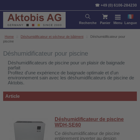
Trier par:
Article
Prix
Stan
☎ +49 (0) 6106-284230
Recherche
Panier
Menu
Langue
Home
::
Déshumidificateur et sécheur de bâtiment
::
Déshumidificateur pour
piscine
Déshumidificateur pour piscine
Déshumidificateurs de piscine pour un plaisir de baignade
parfait
Profitez d'une expérience de baignade optimale et d'un
environnement sain avec les déshumidificateurs de piscine de
Aktobis.
Article
Déshumidificateur de piscine
WDH-SE60
Ce déshumidificateur de piscine
entièrement inverter au design