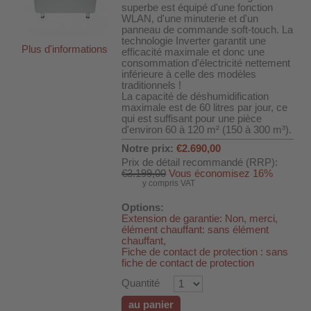
superbe est équipé d'une fonction
WLAN, d'une minuterie et d'un
panneau de commande soft-touch. La
technologie Inverter garantit une
Plus d'informations
efficacité maximale et donc une
consommation d'électricité nettement
inférieure à celle des modèles
traditionnels !
La capacité de déshumidification
maximale est de 60 litres par jour, ce
qui est suffisant pour une pièce
d'environ 60 à 120 m² (150 à 300 m³).
Notre prix:
€2.690,00
Prix de détail recommandé (RRP):
€3.199,00
Vous économisez 16%
y compris VAT
Options:
Extension de garantie: Non, merci,
DH-SV58
élément chauffant: sans élément
chauffant,
Fiche de contact de protection : sans
fiche de contact de protection
 voiture WDH-AP1212
Quantité
WDH-616b et WDH-626L
au panier