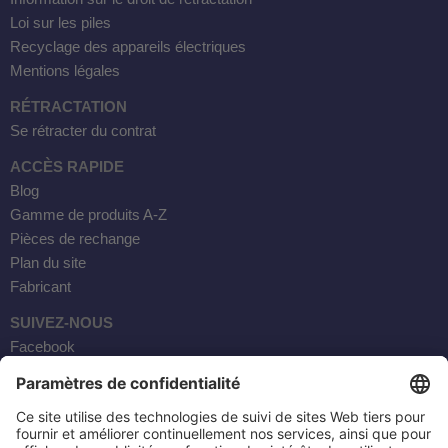
Loi sur les piles
Recyclage des appareils électriques
Mentions légales
RÉTRACTATION
Se rétracter du contrat
ACCÈS RAPIDE
Blog
Gamme de produits A-Z
Pièces de rechange
Plan du site
Fabricant
SUIVEZ-NOUS
Facebook
Instagram
YouTube
Courrier électronique