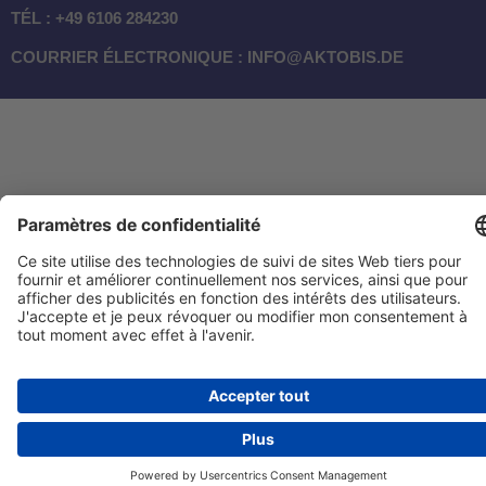
TÉL : +49 6106 284230
COURRIER ÉLECTRONIQUE : INFO@AKTOBIS.DE
TRÈS BIEN
(4.83 / 5)
de
214
Évaluations à: amazon.de, amazon.fr, amazon.it, shopvote.de ⓘ
À propos de l'authenticité des avis