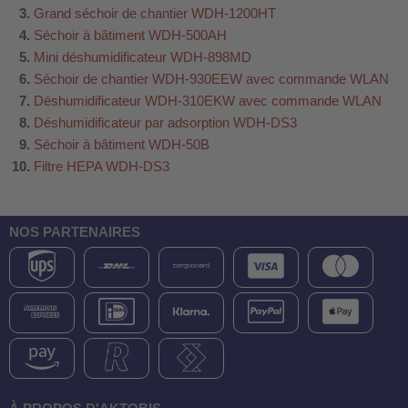
Grand séchoir de chantier WDH-1200HT
Séchoir à bâtiment WDH-500AH
Mini déshumidificateur WDH-898MD
Séchoir de chantier WDH-930EEW avec commande WLAN
Déshumidificateur WDH-310EKW avec commande WLAN
Déshumidificateur par adsorption WDH-DS3
Séchoir à bâtiment WDH-50B
Filtre HEPA WDH-DS3
NOS PARTENAIRES