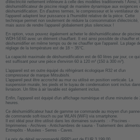
d'électricité nettement inférieure à celle des modèles traditionnels ! Ainsi, 
déshumidificateur de piscine réagit de manière dynamique aux exigences 
déshumidification. En d'autres termes, le compresseur et le ventilateur de
l'appareil adaptent leur puissance à l'humidité relative de la pièce. Cette
technique permet non seulement de réduire la consommation d'électricité,
mais aussi de rendre l'appareil globalement plus silencieux !
En option, vous pouvez également acheter le déshumidificateur de piscin
WDH-SE60 avec un élément chauffant. Il est ainsi possible de chauffer et
déshumidifier en même temps ou de ne chauffer que l'appareil. La plage d
réglage de la température est de 18 ~ 35°C.
La capacité maximale de déshumidification est de 60 litres par jour, ce qui
est suffisant pour une pièce d'environ 60 à 120 m² (150 à 300 m³).
L'appareil est en outre équipé du réfrigérant écologique R32 et d'un
compresseur de marque Mitsubishi.
L'appareil peut être accroché au mur ou utilisé en position verticale. La
suspension murale, les pieds et le tuyau de condensation sont inclus dans
livraison. Un filtre à air lavable est également inclus.
Enfin, l'appareil est équipé d'un affichage numérique et d'une minuterie de
heures.
Ce déshumidificateur haut de gamme se commande au moyen d'un panne
de commande soft-touch ou par WLAN (WiFi) via smartphone.
Il est idéal pour être utilisé dans les domaines suivants : - Piscines -
Imprimeries - Archives - Antichambres de sauna - Traitement des aliments
Entrepôts - Musées - Serres - Caves.
Le prix de détail recommandé (RRP) est de EUR 3.199,00