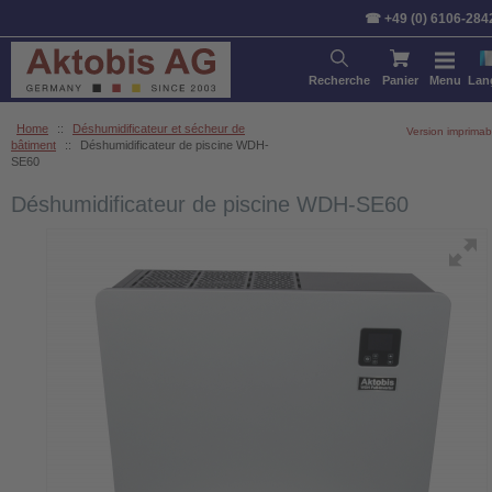
☎ +49 (0) 6106-284
Recherche
Panier
Menu
Lan
Home
::
Déshumidificateur et sécheur de
Version imprimab
bâtiment
::
Déshumidificateur de piscine WDH-
SE60
Déshumidificateur de piscine WDH-SE60