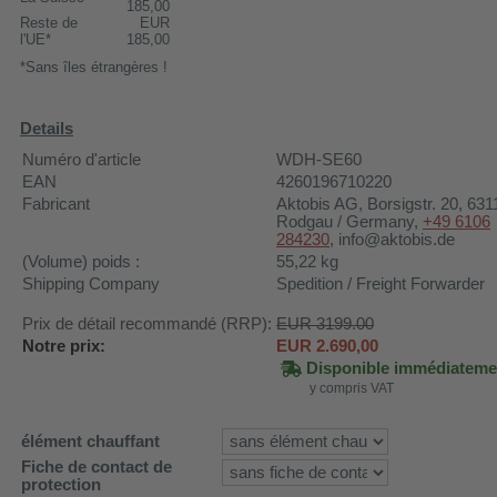
185,00
Reste de
EUR
l'UE*
185,00
*Sans îles étrangères !
Details
Numéro d'article
WDH-SE60
EAN
4260196710220
Fabricant
Aktobis AG
, Borsigstr. 20, 631
Rodgau / Germany,
+49 6106
284230
, info@aktobis.de
(Volume) poids :
55,22
kg
Shipping Company
Spedition / Freight Forwarder
Prix de détail recommandé (RRP):
EUR 3199.00
Notre prix:
EUR
2.690,00
Disponible immédiateme
y compris VAT
élément chauffant
Fiche de contact de
protection