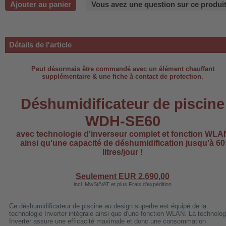
Ajouter au panier
Vous avez une question sur ce produit
-220B
Détails de l'article
-660b
Peut désormais être commandé avec un élément chauffant
-988b
supplémentaire & une fiche à contact de protection.
-C03
Déshumidificateur de piscine
H-AP1101
WDH-SE60
-H3
avec technologie d'inverseur complet et fonction WLA
ainsi qu'une capacité de déshumidification jusqu'à 60
litres/jour !
 WDH-AF500B
Seulement EUR
2.690,00
incl. MwSt/VAT et plus Frais d'expédition
Ce déshumidificateur de piscine au design superbe est équipé de la
technologie Inverter intégrale ainsi que d'une fonction WLAN. La technolog
Inverter assure une efficacité maximale et donc une consommation