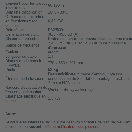
Convient pour les pièces
60-120 m²
jusqu'à max.:
Domaine d'application:
10°C - 38°C
Ø Puissance absorbée
en fonctionnement
0,45 KW
continu:
Réfrigérant:
R32/500g
Génération de bruit:
38,3 - 45,6 dB (A)
Classe de protection:
Protection contre les brèves éclaboussures d'eau
2,4 GHz (WiFi) avec: < 20 dBm de puissance
Bande de fréquence:
d'émission
Couleur:
argent
Longueur du câble:
1,4 m
Dimension du produit
770 x 850 x 291 mm
(H/W/D):
Poids:
53 Kg
Déshumidificateur, mode d'emploi, tuyau de
Étendue de la livraison:
condensation de 2 m, kit de montage mural, pris
Schuko NON incluse
Raccord d'évacuation de
Oui (2 m de tuyau fournis)
l'eau de condensation:
Chauffage électrique en
1.3 kW
option:
Autre:
Si vous êtes intéressé par un autre déshumidificateur de piscine, veuillez
utiliser le lien suivant :
Déshumidificateur pour piscines