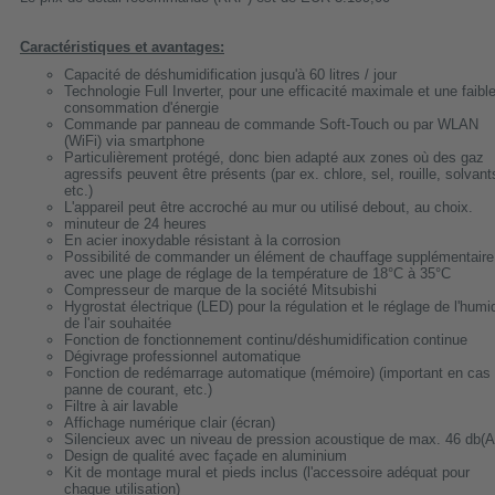
Caractéristiques et avantages:
Capacité de déshumidification jusqu'à 60 litres / jour
Technologie Full Inverter, pour une efficacité maximale et une faibl
consommation d'énergie
Commande par panneau de commande Soft-Touch ou par WLAN
(WiFi) via smartphone
Particulièrement protégé, donc bien adapté aux zones où des gaz
agressifs peuvent être présents (par ex. chlore, sel, rouille, solvant
etc.)
L'appareil peut être accroché au mur ou utilisé debout, au choix.
minuteur de 24 heures
En acier inoxydable résistant à la corrosion
Possibilité de commander un élément de chauffage supplémentaire
avec une plage de réglage de la température de 18°C à 35°C
Compresseur de marque de la société Mitsubishi
Hygrostat électrique (LED) pour la régulation et le réglage de l'humi
de l'air souhaitée
Fonction de fonctionnement continu/déshumidification continue
Dégivrage professionnel automatique
Fonction de redémarrage automatique (mémoire) (important en cas
panne de courant, etc.)
Filtre à air lavable
Affichage numérique clair (écran)
Silencieux avec un niveau de pression acoustique de max. 46 db(A
Design de qualité avec façade en aluminium
Kit de montage mural et pieds inclus (l'accessoire adéquat pour
chaque utilisation)