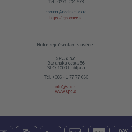
Tél : 0371-234-578
contact@egointeriors.ro
https://egospace.ro
Notre représentant slovène :
SPC d.o.o.
Barjanska cesta 56
SLO-1000 Ljubljana
Tél.
+386 - 1 77 77 666
info@spc.si
www.spc.si