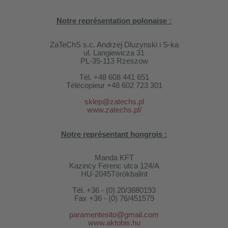
Notre représentation polonaise :
ZaTeChS s.c. Andrzej Dluzynski i S-ka
ul. Langiewicza 31
PL-35-113 Rzeszow
Tél.
+48 608 441 651
Télécopieur
+48 602 723 301
sklep@zatechs.pl
www.zatechs.pl/
Notre représentant hongrois :
Manda KFT
Kazincy Ferenc utca 124/A
HU-2045
Törökbalint
Tél. +36 - (0) 20/3880193
Fax +36 - (0) 76/451579
paramentesito@gmail.com
www.aktobis.hu