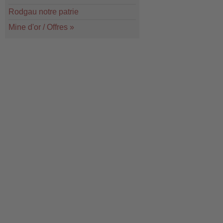
Rodgau notre patrie
Mine d'or / Offres
»