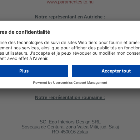
www.paramentesito.hu
Notre représentant en Autriche :
ARLTROC Schadensanierung Gmbh
Günther Grabher, GF
A-6764 Lech a. A. Hnr. 339
Tél : +43 - (0) 5583/30880
info@arltroc.at
www.arltroc.at
Notre représentation roumaine :
SC. Ego Interiors Design SRL
Soseaua de Centura, zona Valea Mitii, jud. Salaj
RO-450016 Zalau