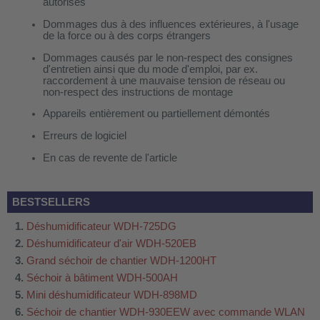
autorisés
 WDH-220B
Dommages dus à des influences extérieures, à l'usage
us
de la force ou à des corps étrangers
Dommages causés par le non-respect des consignes
d'entretien ainsi que du mode d'emploi, par ex.
 WDH-660b
raccordement à une mauvaise tension de réseau ou
non-respect des instructions de montage
 WDH-988b
Appareils entièrement ou partiellement démontés
 WDH-C03
Erreurs de logiciel
 WDH-AP1101
En cas de revente de l'article
 WDH-H3
BESTSELLERS
A
Déshumidificateur WDH-725DG
riel WDH-AF500B
Déshumidificateur d'air WDH-520EB
600A
Grand séchoir de chantier WDH-1200HT
Séchoir à bâtiment WDH-500AH
600
Mini déshumidificateur WDH-898MD
2303
Séchoir de chantier WDH-930EEW avec commande WLAN