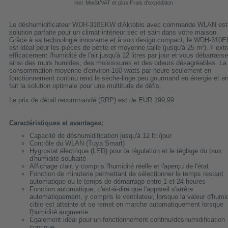
incl. MwSt/VAT et plus Frais d'expédition
Le déshumidificateur WDH-310EKW d'Aktobis avec commande WLAN est 
solution parfaite pour un climat intérieur sec et sain dans votre maison.
Grâce à sa technologie innovante et à son design compact, le WDH-310
est idéal pour les pièces de petite et moyenne taille (jusqu'à 25 m²). Il extr
efficacement l'humidité de l'air jusqu'à 12 litres par jour et vous débarrasse
ainsi des murs humides, des moisissures et des odeurs désagréables. La
consommation moyenne d'environ 160 watts par heure seulement en
fonctionnement continu rend le sèche-linge peu gourmand en énergie et e
fait la solution optimale pour une multitude de défis.
Le prix de détail recommandé (RRP) est de EUR 199,99
Caractéristiques et avantages:
Capacité de déshumidification jusqu'à 12 ltr./jour
Contrôle du WLAN (Tuya Smart)
Hygrostat électrique (LED) pour la régulation et le réglage du taux
d'humidité souhaité
Affichage clair, y compris l'humidité réelle et l'aperçu de l'état
Fonction de minuterie permettant de sélectionner le temps restant
automatique ou le temps de démarrage entre 1 et 24 heures
Fonction automatique, c'est-à-dire que l'appareil s'arrête
automatiquement, y compris le ventilateur, lorsque la valeur d'humid
cible est atteinte et se remet en marche automatiquement lorsque
l'humidité augmente
Également idéal pour un fonctionnement continu/déshumidification
continue