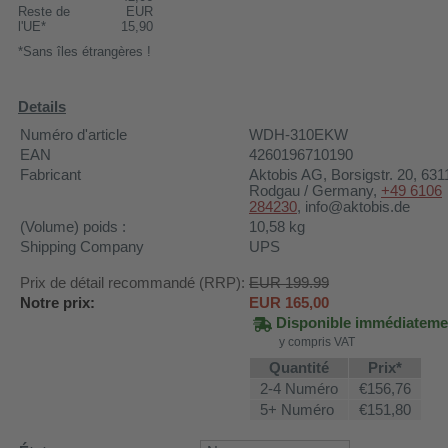
Reste de
EUR
l'UE*
15,90
*Sans îles étrangères !
Details
Numéro d'article
WDH-310EKW
EAN
4260196710190
Fabricant
Aktobis AG
, Borsigstr. 20, 631
Rodgau / Germany,
+49 6106
284230
, info@aktobis.de
(Volume) poids :
10,58
kg
Shipping Company
UPS
Prix de détail recommandé (RRP):
EUR 199.99
Notre prix:
EUR
165,00
Disponible immédiateme
y compris VAT
Quantité
Prix*
2-4 Numéro
€156,76
5+ Numéro
€151,80