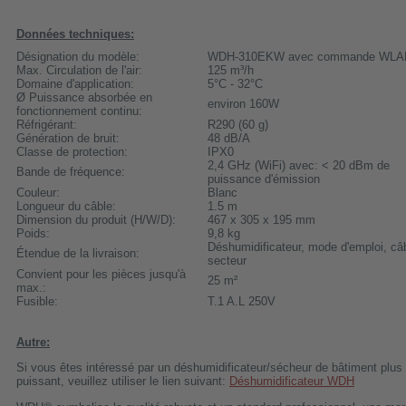
Données techniques:
Désignation du modèle:
WDH-310EKW avec commande WLA
Max. Circulation de l'air:
125 m³/h
Domaine d'application:
5°C - 32°C
Ø Puissance absorbée en
environ 160W
fonctionnement continu:
Réfrigérant:
R290 (60 g)
Génération de bruit:
48 dB/A
Classe de protection:
IPX0
2,4 GHz (WiFi) avec: < 20 dBm de
Bande de fréquence:
puissance d'émission
Couleur:
Blanc
Longueur du câble:
1.5 m
Dimension du produit (H/W/D):
467 x 305 x 195 mm
Poids:
9,8 kg
Déshumidificateur, mode d'emploi, câ
Étendue de la livraison:
secteur
Convient pour les pièces jusqu'à
25 m²
max.:
Fusible:
T.1 A.L 250V
Autre:
Si vous êtes intéressé par un déshumidificateur/sécheur de bâtiment plus
puissant, veuillez utiliser le lien suivant:
Déshumidificateur WDH