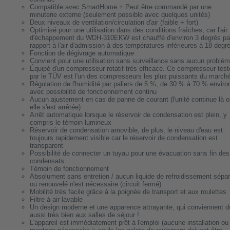
Compatible avec SmartHome + Peut être commandé par une
minuterie externe (seulement possible avec quelques unités)
Deux niveaux de ventilation/circulation d'air (faible + fort)
Optimisé pour une utilisation dans des conditions fraîches, car l'air
d'échappement du WDH-310EKW est chauffé d'environ 3 degrés pa
rapport à l'air d'admission à des températures inférieures à 18 degr
Fonction de dégivrage automatique
Convient pour une utilisation sans surveillance sans aucun problè
Équipé d'un compresseur rotatif très efficace. Ce compresseur test
par le TÜV est l'un des compresseurs les plus puissants du march
Régulation de l'humidité par paliers de 5 %, de 30 % à 70 % enviro
avec possibilité de fonctionnement continu
Aucun ajustement en cas de panne de courant (l'unité continue là 
elle s'est arrêtée)
Arrêt automatique lorsque le réservoir de condensation est plein, y
compris le témoin lumineux
Réservoir de condensation amovible, de plus, le niveau d'eau est
toujours rapidement visible car le réservoir de condensation est
transparent
Possibilité de connecter un tuyau pour une évacuation sans fin des
condensats
Témoin de fonctionnement
Absolument sans entretien / aucun liquide de refroidissement sépa
ou renouvelé n'est nécessaire (circuit fermé)
Mobilité très facile grâce à la poignée de transport et aux roulettes
Filtre à air lavable
Un design moderne et une apparence attrayante, qui conviennent 
aussi très bien aux salles de séjour !
L'appareil est immédiatement prêt à l'emploi (aucune installation ou