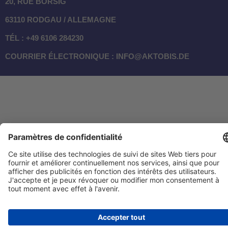
20, RUE BORSIG
63110 RODGAU / ALLEMAGNE
TÉL : +49 6106 284230
COURRIER ÉLECTRONIQUE : INFO@AKTOBIS.DE