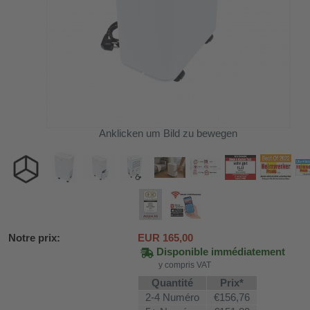
Anklicken um Bild zu bewegen
SV58
Notre prix:
EUR
165,00
Disponible immédiatement
y compris VAT
ture WDH-AP1212
Quantité
Prix*
2-4 Numéro
€156,76
616b et WDH-626L