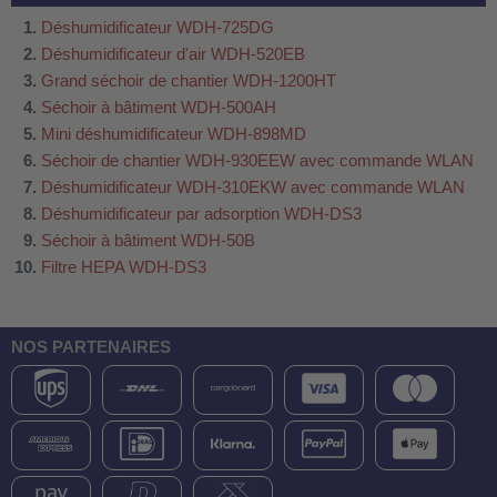
Déshumidificateur WDH-725DG
Déshumidificateur d'air WDH-520EB
Grand séchoir de chantier WDH-1200HT
Séchoir à bâtiment WDH-500AH
Mini déshumidificateur WDH-898MD
Séchoir de chantier WDH-930EEW avec commande WLAN
Déshumidificateur WDH-310EKW avec commande WLAN
Déshumidificateur par adsorption WDH-DS3
Séchoir à bâtiment WDH-50B
Filtre HEPA WDH-DS3
NOS PARTENAIRES