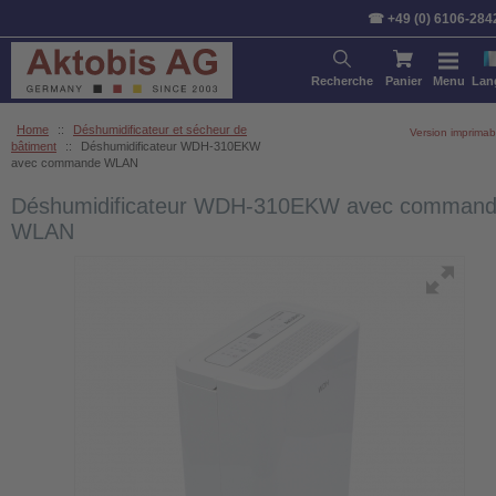
☎ +49 (0) 6106-284
Recherche
Panier
Menu
Lan
Home
::
Déshumidificateur et sécheur de
Version imprimab
bâtiment
::
Déshumidificateur WDH-310EKW
avec commande WLAN
Déshumidificateur WDH-310EKW avec comman
WLAN