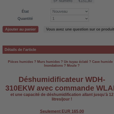
5+ Numéro
€151,80
-220B
État
Quantité
-660b
Ajouter au panier
Vous avez une question sur ce produit
-988b
-C03
Détails de l'article
H-AP1101
-H3
Pièces humides ? Murs humides ? Un tuyau éclaté ? Cave humide
Inondations ? Moule ?
Déshumidificateur WDH-
 WDH-AF500B
310EKW avec commande WLA
et une capacité de déshumidification allant jusqu'à 12
litres/jour !
Seulement EUR
165,00