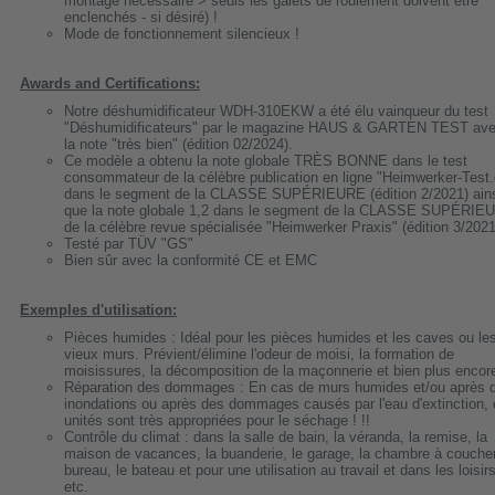
montage nécessaire > seuls les galets de roulement doivent être
enclenchés - si désiré) !
Mode de fonctionnement silencieux !
Awards and Certifications:
Notre déshumidificateur WDH-310EKW a été élu vainqueur du test
"Déshumidificateurs" par le magazine HAUS & GARTEN TEST av
la note "très bien" (édition 02/2024).
Ce modèle a obtenu la note globale TRÈS BONNE dans le test
consommateur de la célèbre publication en ligne "Heimwerker-Test.
dans le segment de la CLASSE SUPÉRIEURE (édition 2/2021) ain
que la note globale 1,2 dans le segment de la CLASSE SUPÉRIE
de la célèbre revue spécialisée "Heimwerker Praxis" (édition 3/2021
Testé par TÜV "GS"
Bien sûr avec la conformité CE et EMC
Exemples d'utilisation:
Pièces humides : Idéal pour les pièces humides et les caves ou le
vieux murs. Prévient/élimine l'odeur de moisi, la formation de
moisissures, la décomposition de la maçonnerie et bien plus encor
Réparation des dommages : En cas de murs humides et/ou après 
inondations ou après des dommages causés par l'eau d'extinction,
unités sont très appropriées pour le séchage ! !!
Contrôle du climat : dans la salle de bain, la véranda, la remise, la
maison de vacances, la buanderie, le garage, la chambre à coucher
bureau, le bateau et pour une utilisation au travail et dans les loisirs
etc.