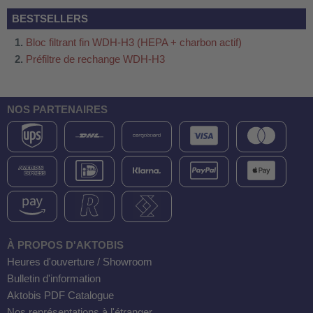
 WDH-220B
BESTSELLERS
us
Bloc filtrant fin WDH-H3 (HEPA + charbon actif)
Préfiltre de rechange WDH-H3
 WDH-660b
 WDH-988b
NOS PARTENAIRES
 WDH-C03
 WDH-AP1101
 WDH-H3
A
riel WDH-AF500B
À PROPOS D'AKTOBIS
600A
Heures d'ouverture / Showroom
600
Bulletin d'information
Aktobis PDF Catalogue
2303
Nos représentations à l'étranger