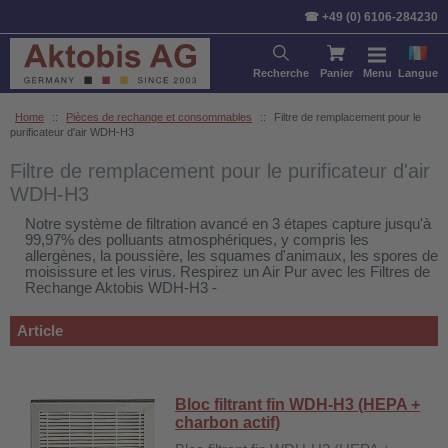
Trier par:
Article
Prix
Stan
☎ +49 (0) 6106-284230
Recherche
Panier
Menu
Langue
Home
::
Pièces de rechange et consommables
::
Filtre de remplacement pour le
purificateur d'air WDH-H3
Filtre de remplacement pour le purificateur d'air
WDH-H3
Notre système de filtration avancé en 3 étapes capture jusqu'à
99,97% des polluants atmosphériques, y compris les
allergènes, la poussière, les squames d'animaux, les spores de
moisissure et les virus. Respirez un Air Pur avec les Filtres de
Rechange Aktobis WDH-H3 -
Article
Bloc filtrant fin WDH-H3 (HEPA +
charbon actif)