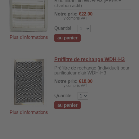
Bloc filtrant fin WDH-H3 (HEPA +
charbon actif)
Notre prix:
€22,00
y compris VAT
Quantité
Plus d'informations
au panier
Préfiltre de rechange WDH-H3
Préfiltre de rechange (individuel) pour
purificateur d'air WDH-H3
Notre prix:
€18,00
y compris VAT
Quantité
DH-SV58
au panier
Plus d'informations
 voiture WDH-AP1212
WDH-616b et WDH-626L