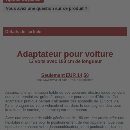
 WDH-220B
Vous avez une question sur ce produit ?
us
Détails de l'article
 WDH-660b
 WDH-988b
 WDH-C03
Adaptateur pour voiture
 WDH-AP1101
12 volts avec 180 cm de longueur
 WDH-H3
Seulement EUR
14,50
incl. MwSt/VAT et plus Frais d'expédition
A
Assurez une alimentation fiable de vos appareils électroniques pendant
riel WDH-AF500B
que vous conduisez grâce à l'adaptateur pour voiture d'Aktobis. Cet
adaptateur pratique permet d'alimenter des appareils de 12 volts via
600A
l'allume-cigare de votre véhicule et est donc le compagnon idéal pour
la voiture, le camion, le camping-car et le bateau.
600
Avec une longueur de câble généreuse de 180 cm, cet article offre une
flexibilité maximale pour le positionnement de vos appareils. Que vous
2303
souhaitiez brancher votre déshumidificateur, votre purificateur d'air ou