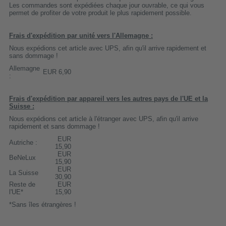
Les commandes sont expédiées chaque jour ouvrable, ce qui vous
permet de profiter de votre produit le plus rapidement possible.
Frais d'expédition par unité vers l'Allemagne :
Nous expédions cet article avec UPS, afin qu'il arrive rapidement et
sans dommage !
Allemagne
EUR 6,90
:
Frais d'expédition par appareil vers les autres pays de l'UE et la
Suisse :
Nous expédions cet article à l'étranger avec UPS, afin qu'il arrive
rapidement et sans dommage !
EUR
Autriche :
15,90
EUR
BeNeLux
15,90
EUR
La Suisse
30,90
Reste de
EUR
l'UE*
15,90
*Sans îles étrangères !