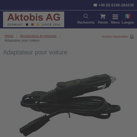
☎ +49 (0) 6106-284230
Recherche
Panier
Menu
Langue
Home
::
Accessoires et mesures
::
Version imprimable
Adaptateur pour voiture
Adaptateur pour voiture