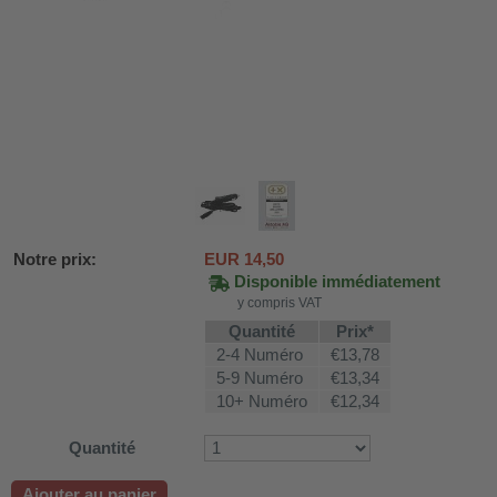
Notre prix:
EUR
14,50
Disponible immédiatement
y compris VAT
Quantité
Prix*
2-4 Numéro
€13,78
DH-SV58
5-9 Numéro
€13,34
10+ Numéro
€12,34
 voiture WDH-AP1212
Quantité
WDH-616b et WDH-626L
Ajouter au panier