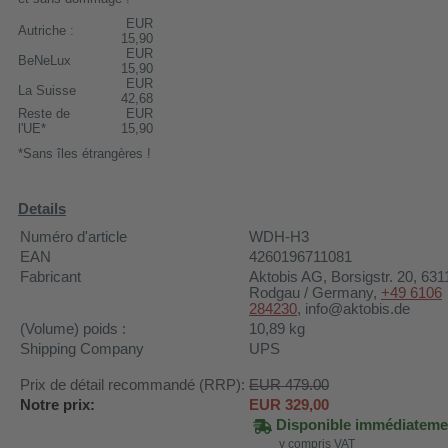
EUR
Autriche :
15,90
EUR
BeNeLux
15,90
EUR
La Suisse
42,68
Reste de
EUR
l'UE*
15,90
*Sans îles étrangères !
Details
Numéro d'article
WDH-H3
EAN
4260196711081
Fabricant
Aktobis AG
, Borsigstr. 20, 631
Rodgau / Germany,
+49 6106
284230
, info@aktobis.de
(Volume) poids :
10,89
kg
Shipping Company
UPS
Prix de détail recommandé (RRP):
EUR 479.00
Notre prix:
EUR
329,00
Disponible immédiateme
y compris VAT