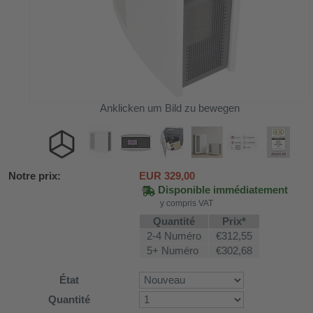
Anklicken um Bild zu bewegen
Notre prix:
EUR
329,00
Disponible immédiatement
y compris VAT
Quantité
Prix*
SV58
2-4 Numéro
€312,55
5+ Numéro
€302,68
État
ture WDH-AP1212
Quantité
616b et WDH-626L