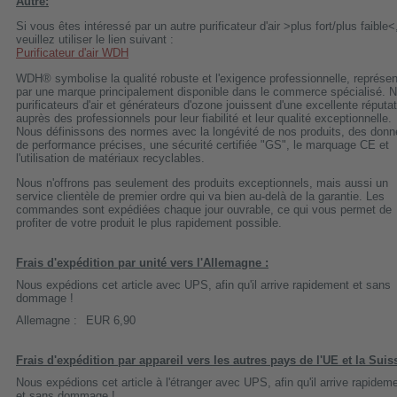
Autre:
Si vous êtes intéressé par un autre purificateur d'air >plus fort/plus faible<
veuillez utiliser le lien suivant :
Purificateur d'air WDH
WDH® symbolise la qualité robuste et l'exigence professionnelle, représe
par une marque principalement disponible dans le commerce spécialisé. 
purificateurs d'air et générateurs d'ozone jouissent d'une excellente réputa
auprès des professionnels pour leur fiabilité et leur qualité exceptionnelle.
Nous définissons des normes avec la longévité de nos produits, des don
de performance précises, une sécurité certifiée "GS", le marquage CE et
l'utilisation de matériaux recyclables.
Nous n'offrons pas seulement des produits exceptionnels, mais aussi un
service clientèle de premier ordre qui va bien au-delà de la garantie. Les
commandes sont expédiées chaque jour ouvrable, ce qui vous permet de
profiter de votre produit le plus rapidement possible.
Frais d'expédition par unité vers l'Allemagne :
Nous expédions cet article avec UPS, afin qu'il arrive rapidement et sans
dommage !
Allemagne :
EUR 6,90
Frais d'expédition par appareil vers les autres pays de l'UE et la Suis
Nous expédions cet article à l'étranger avec UPS, afin qu'il arrive rapidem
et sans dommage !