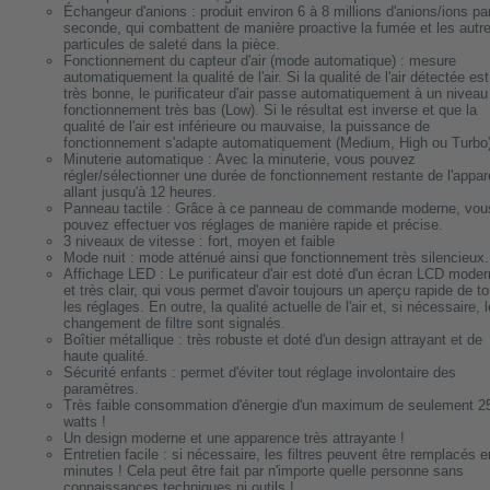
Échangeur d'anions : produit environ 6 à 8 millions d'anions/ions pa
seconde, qui combattent de manière proactive la fumée et les autr
particules de saleté dans la pièce.
Fonctionnement du capteur d'air (mode automatique) : mesure
automatiquement la qualité de l'air. Si la qualité de l'air détectée est
très bonne, le purificateur d'air passe automatiquement à un niveau
fonctionnement très bas (Low). Si le résultat est inverse et que la
qualité de l'air est inférieure ou mauvaise, la puissance de
fonctionnement s'adapte automatiquement (Medium, High ou Turbo)
Minuterie automatique : Avec la minuterie, vous pouvez
régler/sélectionner une durée de fonctionnement restante de l'appare
allant jusqu'à 12 heures.
Panneau tactile : Grâce à ce panneau de commande moderne, vou
pouvez effectuer vos réglages de manière rapide et précise.
3 niveaux de vitesse : fort, moyen et faible
Mode nuit : mode atténué ainsi que fonctionnement très silencieux.
Affichage LED : Le purificateur d'air est doté d'un écran LCD mode
et très clair, qui vous permet d'avoir toujours un aperçu rapide de t
les réglages. En outre, la qualité actuelle de l'air et, si nécessaire, l
changement de filtre sont signalés.
Boîtier métallique : très robuste et doté d'un design attrayant et de
haute qualité.
Sécurité enfants : permet d'éviter tout réglage involontaire des
paramètres.
Très faible consommation d'énergie d'un maximum de seulement 2
watts !
Un design moderne et une apparence très attrayante !
Entretien facile : si nécessaire, les filtres peuvent être remplacés e
minutes ! Cela peut être fait par n'importe quelle personne sans
connaissances techniques ni outils !