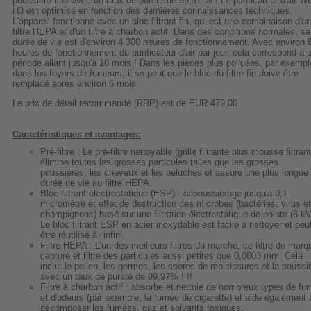
poussière fine avec un taux de pureté de 99,97 % ! Le purificateur d'air W
H3 est optimisé en fonction des dernières connaissances techniques.
L'appareil fonctionne avec un bloc filtrant fin, qui est une combinaison d'un
filtre HEPA et d'un filtre à charbon actif. Dans des conditions normales, sa
durée de vie est d'environ 4 300 heures de fonctionnement. Avec environ 
heures de fonctionnement du purificateur d'air par jour, cela correspond à 
période allant jusqu'à 18 mois ! Dans les pièces plus polluées, par exempl
dans les foyers de fumeurs, il se peut que le bloc du filtre fin doive être
remplacé après environ 6 mois.
Le prix de détail recommandé (RRP) est de EUR 479,00
Caractéristiques et avantages:
Pré-filtre : Le pré-filtre nettoyable (grille filtrante plus mousse filtran
élimine toutes les grosses particules telles que les grosses
poussières, les cheveux et les peluches et assure une plus longue
durée de vie au filtre HEPA.
Bloc filtrant électrostatique (ESP) : dépoussiérage jusqu'à 0,1
micromètre et effet de destruction des microbes (bactéries, virus et
champignons) basé sur une filtration électrostatique de pointe (6 kV
Le bloc filtrant ESP en acier inoxydable est facile à nettoyer et peu
être réutilisé à l'infini.
Filtre HEPA : L'un des meilleurs filtres du marché, ce filtre de marq
capture et filtre des particules aussi petites que 0,0003 mm. Cela
inclut le pollen, les germes, les spores de moisissures et la poussi
avec un taux de pureté de 99,97% ! !!
Filtre à charbon actif : absorbe et nettoie de nombreux types de f
et d'odeurs (par exemple, la fumée de cigarette) et aide également 
décomposer les fumées, gaz et solvants toxiques.