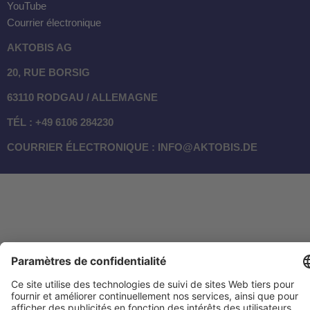
YouTube
Courrier électronique
AKTOBIS AG
20, RUE BORSIG
63110 RODGAU / ALLEMAGNE
TÉL : +49 6106 284230
COURRIER ÉLECTRONIQUE : INFO@AKTOBIS.DE