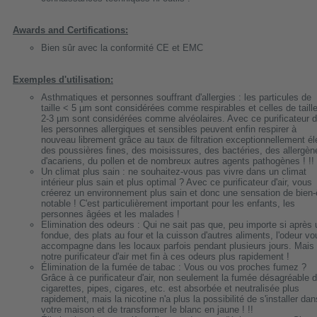
Awards and Certifications:
Bien sûr avec la conformité CE et EMC
Exemples d'utilisation:
Asthmatiques et personnes souffrant d'allergies : les particules de
taille < 5 µm sont considérées comme respirables et celles de taill
2-3 µm sont considérées comme alvéolaires. Avec ce purificateur d'
les personnes allergiques et sensibles peuvent enfin respirer à
nouveau librement grâce au taux de filtration exceptionnellement é
des poussières fines, des moisissures, des bactéries, des allergèn
d'acariens, du pollen et de nombreux autres agents pathogènes ! !!
Un climat plus sain : ne souhaitez-vous pas vivre dans un climat
intérieur plus sain et plus optimal ? Avec ce purificateur d'air, vous
créerez un environnement plus sain et donc une sensation de bien-
notable ! C'est particulièrement important pour les enfants, les
personnes âgées et les malades !
Elimination des odeurs : Qui ne sait pas que, peu importe si après
fondue, des plats au four et la cuisson d'autres aliments, l'odeur vo
accompagne dans les locaux parfois pendant plusieurs jours. Mais
notre purificateur d'air met fin à ces odeurs plus rapidement !
Élimination de la fumée de tabac : Vous ou vos proches fumez ?
Grâce à ce purificateur d'air, non seulement la fumée désagréable 
cigarettes, pipes, cigares, etc. est absorbée et neutralisée plus
rapidement, mais la nicotine n'a plus la possibilité de s'installer dan
votre maison et de transformer le blanc en jaune ! !!