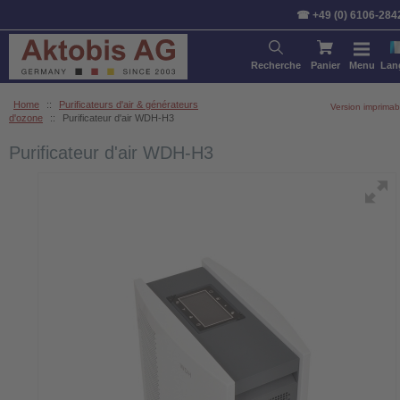
☎ +49 (0) 6106-284
Recherche
Panier
Menu
Lan
Home
::
Purificateurs d'air & générateurs
Version imprimab
d'ozone
::
Purificateur d'air WDH-H3
Purificateur d'air WDH-H3