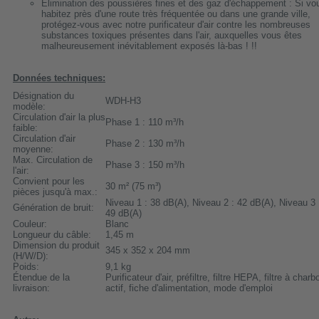
Élimination des poussières fines et des gaz d'échappement : Si vo
habitez près d'une route très fréquentée ou dans une grande ville,
protégez-vous avec notre purificateur d'air contre les nombreuses
substances toxiques présentes dans l'air, auxquelles vous êtes
malheureusement inévitablement exposés là-bas ! !!
Données techniques:
Désignation du
WDH-H3
modèle:
Circulation d'air la plus
Phase 1 : 110 m³/h
faible:
Circulation d'air
Phase 2 : 130 m³/h
moyenne:
Max. Circulation de
Phase 3 : 150 m³/h
l'air:
Convient pour les
30 m² (75 m³)
pièces jusqu'à max.:
Niveau 1 : 38 dB(A), Niveau 2 : 42 dB(A), Niveau 3 
Génération de bruit:
49 dB(A)
Couleur:
Blanc
Longueur du câble:
1,45 m
Dimension du produit
345 x 352 x 204 mm
(H/W/D):
Poids:
9,1 kg
Étendue de la
Purificateur d'air, préfiltre, filtre HEPA, filtre à charb
livraison:
actif, fiche d'alimentation, mode d'emploi