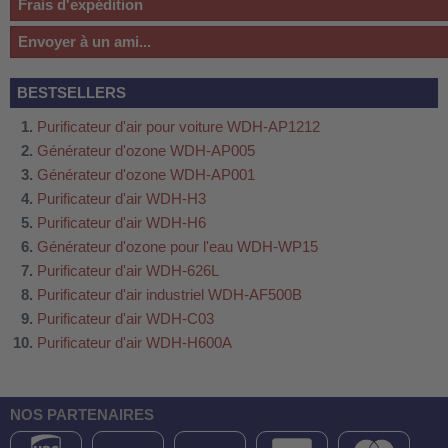
Frais d'expédition
Envoyer à un ami...
BESTSELLERS
Purificateur d'air pour voiture WDH-AP1212
Générateur d'ozone WDH-AP005
Générateur d'ozone WDH-AP001
Purificateur d'air WDH-H3
Purificateur d'air WDH-H6
Générateur d'ozone pour l'eau WDH-WP15
Purificateur d'air WDH-626L
Purificateur d'air industriel WDH-AF500B
Purificateur d'air WDH-C03
Purificateur d'air WDH-H600A
NOS PARTENAIRES