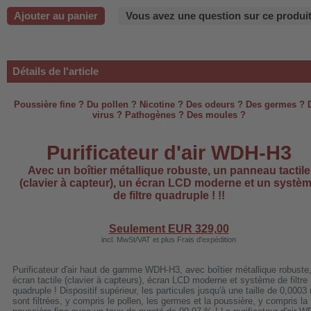
-220B
Ajouter au panier
Vous avez une question sur ce produit
Détails de l'article
-660b
-988b
Poussière fine ? Du pollen ? Nicotine ? Des odeurs ? Des germes ? 
virus ? Pathogènes ? Des moules ?
-C03
H-AP1101
Purificateur d'air WDH-H3
-H3
Avec un boîtier métallique robuste, un panneau tactile
(clavier à capteur), un écran LCD moderne et un systè
de filtre quadruple ! !!
Seulement EUR
329,00
 WDH-AF500B
incl. MwSt/VAT et plus Frais d'expédition
Purificateur d'air haut de gamme WDH-H3, avec boîtier métallique robuste
écran tactile (clavier à capteurs), écran LCD moderne et système de filtre
quadruple ! Dispositif supérieur, les particules jusqu'à une taille de 0,000
sont filtrées, y compris le pollen, les germes et la poussière, y compris la