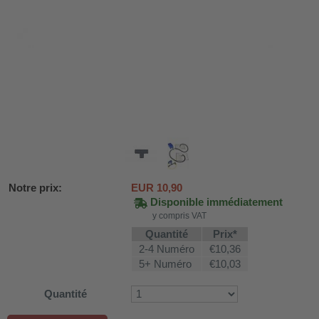
Notre prix:
EUR
10,90
Disponible immédiatement
y compris VAT
DH-SV58
Quantité
Prix*
2-4 Numéro
€10,36
5+ Numéro
€10,03
 voiture WDH-AP1212
Quantité
WDH-616b et WDH-626L