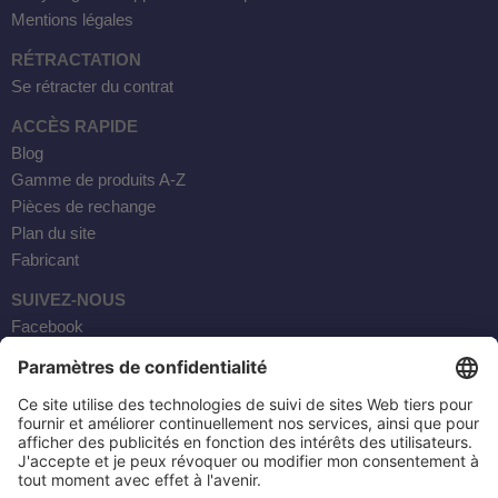
Mentions légales
RÉTRACTATION
Se rétracter du contrat
ACCÈS RAPIDE
Blog
Gamme de produits A-Z
Pièces de rechange
Plan du site
Fabricant
SUIVEZ-NOUS
Facebook
Instagram
YouTube
Courrier électronique
AKTOBIS AG
20, RUE BORSIG