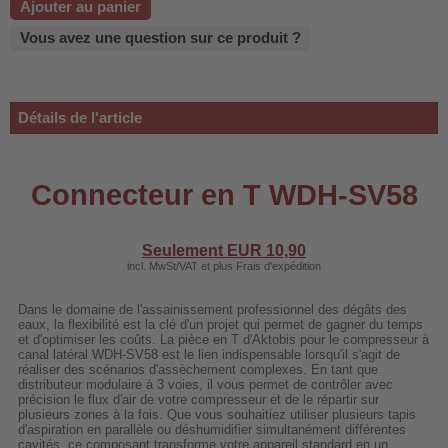
Ajouter au panier
 WDH-220B
Vous avez une question sur ce produit ?
us
 WDH-660b
Détails de l'article
 WDH-988b
 WDH-C03
Connecteur en T WDH-SV58
 WDH-AP1101
 WDH-H3
Seulement EUR
10,90
incl. MwSt/VAT et plus Frais d'expédition
A
Dans le domaine de l'assainissement professionnel des dégâts des
eaux, la flexibilité est la clé d'un projet qui permet de gagner du temps
riel WDH-AF500B
et d'optimiser les coûts. La pièce en T d'Aktobis pour le compresseur à
canal latéral WDH-SV58 est le lien indispensable lorsqu'il s'agit de
600A
réaliser des scénarios d'assèchement complexes. En tant que
distributeur modulaire à 3 voies, il vous permet de contrôler avec
600
précision le flux d'air de votre compresseur et de le répartir sur
plusieurs zones à la fois. Que vous souhaitiez utiliser plusieurs tapis
2303
d'aspiration en parallèle ou déshumidifier simultanément différentes
cavités, ce composant transforme votre appareil standard en un