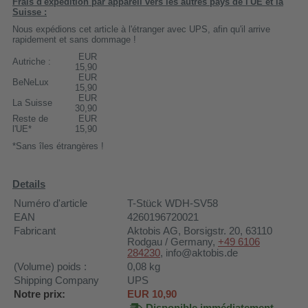
Frais d'expédition par appareil vers les autres pays de l'UE et la
Suisse :
Nous expédions cet article à l'étranger avec UPS, afin qu'il arrive
rapidement et sans dommage !
EUR
Autriche :
15,90
EUR
BeNeLux
15,90
EUR
La Suisse
30,90
Reste de
EUR
l'UE*
15,90
*Sans îles étrangères !
Details
Numéro d'article
T-Stück WDH-SV58
EAN
4260196720021
Fabricant
Aktobis AG
, Borsigstr. 20, 63110
Rodgau / Germany,
+49 6106
284230
, info@aktobis.de
(Volume) poids :
0,08
kg
Shipping Company
UPS
Notre prix:
EUR
10,90
Disponible immédiatement