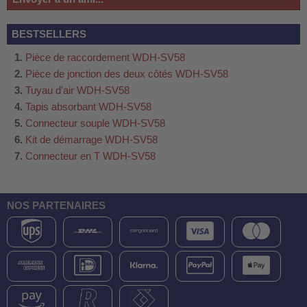
BESTSELLERS
Pièce de raccordement WDH-SV58
Pièce de jonction des deux côtés WDH-SV58
Tuyau d'air WDH-SV58
Tapis absorbant WDH-SV58
Connecteur souple WDH-SV58
Kit de démarrage WDH-SV58
Connecteur en T WDH-SV58
NOS PARTENAIRES