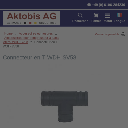
☎ +49 (0) 6106-284230
Recherche
Panier
Menu
Langue
Home
::
Accessoires et mesures
::
Version imprimable
Accessoires pour compresseur à canal
latéral WDH-SV58
::
Connecteur en T
WDH-SV58
Connecteur en T WDH-SV58