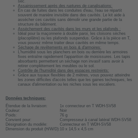
sec.
Assainissement après des ruptures de canalisations:
En cas de fuites dans les conduites d'eau, l'eau se répartit
souvent de manière invisible dans des cavités. Le kit aide à
assécher ces cavités sans démolir une grande partie de la
structure du bâtiment.
Assèchement des cavités dans les murs et les plafonds :
Idéal pour la maçonnerie à double paroi, les cloisons sèches
(placoplâtre) ou les plafonds suspendus. Grâce à la pièce en T,
vous pouvez même traiter deux cavités en même temps.
Séchage de revêtements en bois & d'armoires:
L'humidité sous les planchers en bois ou derrière les armoires
fixes entraîne rapidement l'apparition de moisissures. Les tapis
absorbants permettent un séchage non invasif sans avoir à
retirer complètement les meubles ou le sol.
Contrôle de l'humidité dans des espaces restreints:
Grâce aux tuyaux flexibles de 2 mètres, vous pouvez atteindre
les zones difficiles d'accès telles que les gaines techniques, les
canaux d'alimentation ou les niches sous les escaliers.
Données techniques:
Étendue de la livraison:
1x connecteur en T WDH-SV58
Couleur:
Noir
Poids:
76 g
Convient pour:
Compresseur à canal latéral WDH-SV58
Désignation du modèle:
Connecteur en T WDH-SV58
Dimension du produit (H/W/D):
10 x 14,5 x 4,5 cm