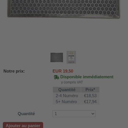
Notre prix:
EUR
19,50
Disponible immédiatement
y compris VAT
Quantité
Prix*
DH-SV58
2-4 Numéro
€18,53
5+ Numéro
€17,94
Quantité
 voiture WDH-AP1212
WDH-616b et WDH-626L
Ajouter au panier