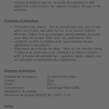
fumées et d'odeurs (par ex. la fumée de cigarette) et aide
également à décomposer les vapeurs toxiques, les gaz et les
solvants.
Exemples d'utilisation:
Élimination des odeurs : Qui ne connaît pas cela, que ce soit
après une fondue, des plats au four ou la cuisson d'autres
aliments, l'odeur nous accompagne parfois pendant plusieurs
jours dans les locaux. Mais avec nos purificateurs d'air
combinés au filtre à charbon actif, nous mettons fin plus
rapidement à ces odeurs !
Élimination de la fumée de tabac : Vous ou vos proches fumez
? Grâce à un purificateur d'air combiné à ce filtre à charbon
actif, la fumée désagréable des cigarettes, pipes, cigares, etc.
est absorbée et neutralisée plus rapidement.
Données techniques:
Étendue de la livraison:
1x Aktiv-Kohle-Filter
Couleur:
Grau
Poids:
250 g
Convient pour:
Luftreiniger WDH-220B
Désignation du modèle:
Dimension du produit (H/W/D):
30 x 24,5 x 1 cm
Autre: