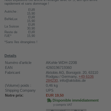
rapidement et sans dommage !
EUR
Autriche :
15,90
EUR
BeNeLux
15,90
EUR
La Suisse
30,90
Reste de
EUR
l'UE*
15,90
*Sans îles étrangères !
Details
Numéro d'article
AKohle WDH-220B
EAN
4260196719360
Fabricant
Aktobis AG
, Borsigstr. 20, 63110
Rodgau / Germany,
+49 6106
284230
, info@aktobis.de
(Volume) poids :
0,46
kg
Shipping Company
UPS
Notre prix:
EUR
19,50
Disponible immédiatement
y compris VAT