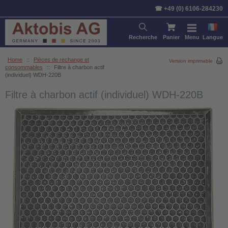
☎ +49 (0) 6106-284230
Recherche
Panier
Menu
Langue
Home
::
Pièces de rechange et
Version imprimable
consommables
::
Filtre à charbon actif
(individuel) WDH-220B
Filtre à charbon actif (individuel) WDH-220B