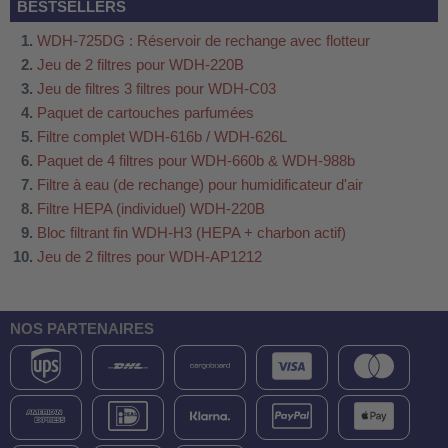
BESTSELLERS
WDH-725DG : Réservoir de rechange avec flotteur
Jeu de 2 filtres pour WDH-220B
Jeu de filtres 3 filtres pour WDH-C03
Paquet de cartouches parfumées
Filtre complet WDH-616b / WDH-626L
Paquet de 4 filtres pour WDH-660b & WDH-988b
Filtre à eau (de rechange) pour humidificateur d'air
Filtre HEPA (individuel) WDH-220B
Bloc filtrant fin WDH-H3 (HEPA + charbon actif)
Jeu de 2 filtres pour WDH-AP1212
NOS PARTENAIRES