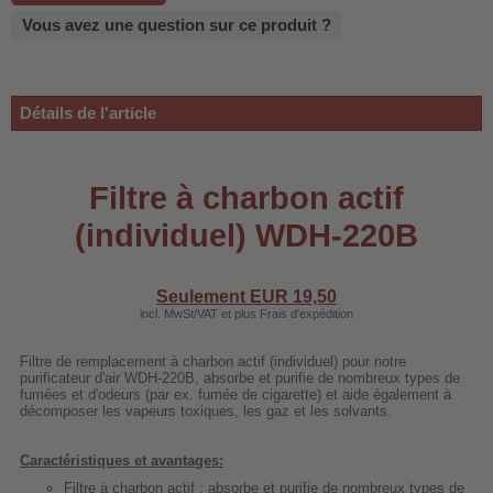
 WDH-220B
Vous avez une question sur ce produit ?
us
Détails de l'article
 WDH-660b
 WDH-988b
Filtre à charbon actif
 WDH-C03
 WDH-AP1101
(individuel) WDH-220B
 WDH-H3
Seulement EUR
19,50
incl. MwSt/VAT et plus Frais d'expédition
A
Filtre de remplacement à charbon actif (individuel) pour notre
riel WDH-AF500B
purificateur d'air WDH-220B, absorbe et purifie de nombreux types de
fumées et d'odeurs (par ex. fumée de cigarette) et aide également à
600A
décomposer les vapeurs toxiques, les gaz et les solvants.
600
Caractéristiques et avantages:
2303
Filtre à charbon actif : absorbe et purifie de nombreux types de