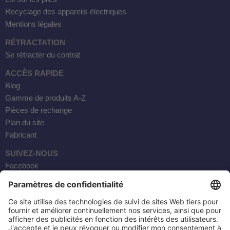
Recyclage des appareils électriques
Mentions légales
RÉTRACTATION
Se rétracter du contrat
ACCÈS RAPIDE
Blog
Gamme de produits A-Z
Pièces de rechange
Plan du site
Fabricant
SUIVEZ-NOUS
Facebook
Instagram
YouTube
Courrier électronique
AKTOBIS AG