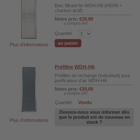
Bloc filtrant fin WDH-H6 (HEPA +
charbon actif)
Notre prix:
€29,90
y compris VAT
Quantité
au panier
Plus d'informations
Préfiltre WDH-H6
Préfiltre de rechange (individuel) pour
purificateur d'air WDH-H6
Notre prix:
€20,00
y compris VAT
Quantité
Vendu
DH-SV58
Devons-nous vous informer dès
que le produit est de nouveau en
Plus d'informations
stock ?
 voiture WDH-AP1212
WDH-616b et WDH-626L