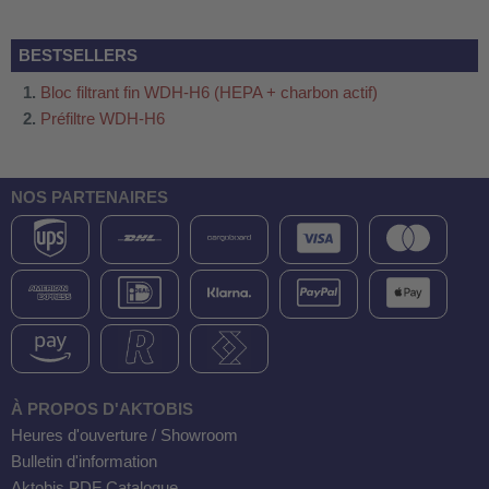
 WDH-220B
us
BESTSELLERS
Bloc filtrant fin WDH-H6 (HEPA + charbon actif)
Préfiltre WDH-H6
 WDH-660b
 WDH-988b
 WDH-C03
NOS PARTENAIRES
 WDH-AP1101
 WDH-H3
A
riel WDH-AF500B
600A
À PROPOS D'AKTOBIS
600
Heures d'ouverture / Showroom
Bulletin d'information
2303
Aktobis PDF Catalogue