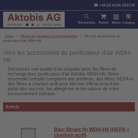
Trier par:
Article
Prix
Stan
☎ +49 (0) 6106-284230
Recherche
Panier
Menu
Langue
Home
::
Pièces de rechange et consommables
::
Vers les accessoires du
purificateur d'air WDH-H6
Vers les accessoires du purificateur d'air WDH-
H6
Découvrez une qualité d'air inégalée avec les filtres de
rechange pour purificateur d'air Aktobis WDH-H6. Notre
ensemble complet comprend des préfiltres, des filtres HEPA et
des filtres à charbon actif pour éliminer efficacement les
particules nocives, les allergènes et les odeurs de votre
environnement intérieur.
Article
Bloc filtrant fin WDH-H6 (HEPA +
charbon actif)