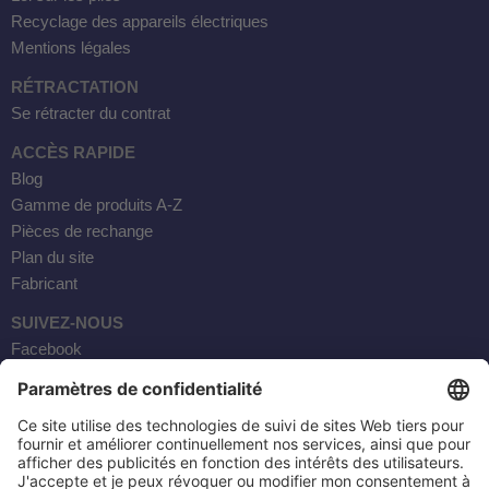
 WDH-220B
Recyclage des appareils électriques
Mentions légales
us
RÉTRACTATION
Se rétracter du contrat
 WDH-660b
ACCÈS RAPIDE
 WDH-988b
Blog
 WDH-C03
Gamme de produits A-Z
 WDH-AP1101
Pièces de rechange
 WDH-H3
Plan du site
Fabricant
SUIVEZ-NOUS
A
Facebook
riel WDH-AF500B
Instagram
600A
YouTube
600
Courrier électronique
2303
AKTOBIS AG