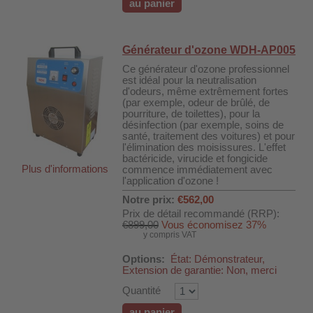
au panier
 WDH-220B
us
Générateur d'ozone WDH-AP005
Ce générateur d'ozone professionnel
 WDH-660b
est idéal pour la neutralisation
d'odeurs, même extrêmement fortes
 WDH-988b
(par exemple, odeur de brûlé, de
pourriture, de toilettes), pour la
 WDH-C03
désinfection (par exemple, soins de
santé, traitement des voitures) et pour
 WDH-AP1101
l'élimination des moisissures. L'effet
bactéricide, virucide et fongicide
 WDH-H3
Plus d'informations
commence immédiatement avec
l'application d'ozone !
Notre prix:
€562,00
A
Prix de détail recommandé (RRP):
€899,00
Vous économisez 37%
riel WDH-AF500B
y compris VAT
600A
Options:
État: Démonstrateur,
Extension de garantie: Non, merci
600
Quantité
2303
au panier