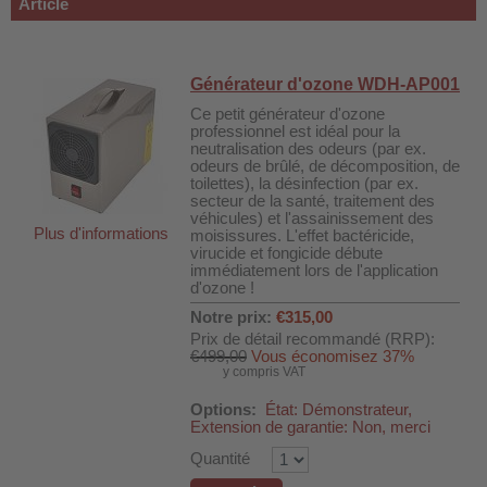
Article
Générateur d'ozone WDH-AP001
Ce petit générateur d'ozone
professionnel est idéal pour la
neutralisation des odeurs (par ex.
odeurs de brûlé, de décomposition, de
toilettes), la désinfection (par ex.
secteur de la santé, traitement des
véhicules) et l'assainissement des
Plus d'informations
moisissures. L'effet bactéricide,
virucide et fongicide débute
immédiatement lors de l'application
d'ozone !
Notre prix:
€315,00
Prix de détail recommandé (RRP):
€499,00
Vous économisez 37%
DH-SV58
y compris VAT
Options:
État: Démonstrateur,
Extension de garantie: Non, merci
 voiture WDH-AP1212
Quantité
WDH-616b et WDH-626L