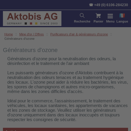
Trier par:
Article
Prix
Stan
☎ +49 (0) 6106-284230
Recherche
Panier
Menu
Langue
Home
::
Mine d'or / Offres
::
Purificateurs d'air & générateurs d'ozone
::
Générateurs d'ozone
Générateurs d'ozone
Générateurs d'ozone pour la neutralisation des odeurs, la
désinfection et le traitement de l'air ambiant
Les puissants générateurs d'ozone d'Aktobis contribuent à la
neutralisation des odeurs tenaces et au traitement hygiénique
des locaux. L'ozone peut aider à réduire les bactéries, les virus,
les spores de champignons et autres micro-organismes,
même dans les zones difficiles d'accès.
Idéal pour le commerce, l'assainissement, le traitement des
véhicules, les locaux sanitaires, les appartements de vacances
et les zones de stockage. Veuillez utiliser les générateurs
d'ozone uniquement dans des locaux inoccupés et toujours
respecter les consignes de sécurité.