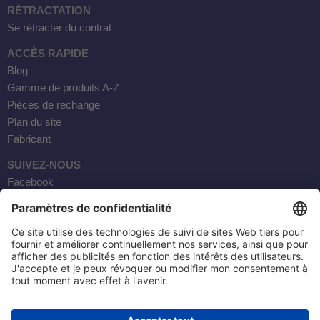
RÉTRACTATION
Se rétracter du contrat
ACCÈS RAPIDE
Blog
Gamme de produits A-Z
Pièces de rechange
Plan du site
Fabricant
SUIVEZ-NOUS
Facebook
Instagram
YouTube
Courrier électronique
AKTOBIS AG
20, RUE BORSIG
63110 RODGAU / ALLEMAGNE