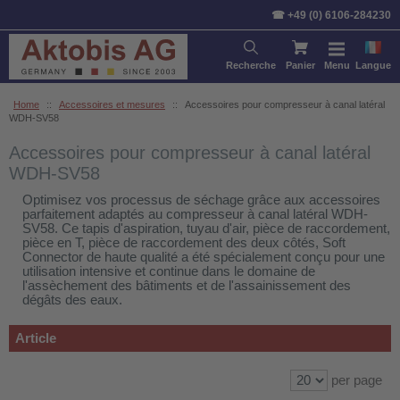
Trier par:
Article
Prix
Stan
☎ +49 (0) 6106-284230
Recherche
Panier
Menu
Langue
Home
::
Accessoires et mesures
::
Accessoires pour compresseur à canal latéral
WDH-SV58
Accessoires pour compresseur à canal latéral
WDH-SV58
Optimisez vos processus de séchage grâce aux accessoires
parfaitement adaptés au compresseur à canal latéral WDH-
SV58. Ce tapis d'aspiration, tuyau d'air, pièce de raccordement,
pièce en T, pièce de raccordement des deux côtés, Soft
Connector de haute qualité a été spécialement conçu pour une
utilisation intensive et continue dans le domaine de
l'assèchement des bâtiments et de l'assainissement des
dégâts des eaux.
Article
per page