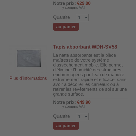
Notre prix:
€29,00
 WDH-220B
y compris VAT
us
Quantité
au panier
 WDH-660b
 WDH-988b
Tapis absorbant WDH-SV58
 WDH-C03
La natte absorbante est la pièce
maîtresse de votre système
 WDH-AP1101
d'assèchement mobile. Elle permet
d'éliminer l'humidité des structures
 WDH-H3
endommagées par l'eau de manière
Plus d'informations
extrêmement rapide et efficace, sans
avoir à décoller les carreaux ou à
retirer les revêtements de sol sur une
A
grande surface.
riel WDH-AF500B
Notre prix:
€49,90
y compris VAT
600A
Quantité
600
au panier
2303