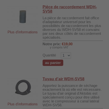
Pièce de raccordement WDH-
SV58
La pièce de raccordement fait office
d'adaptateur universel pour les
possibilités de raccordement les plus
diverses du WDH-SV58 et convainc
Plus d'informations
par ses deux côtés de raccordement
spécialisés.
Notre prix:
€19,00
y compris VAT
Quantité
au panier
Tuyau d'air WDH-SV58
DH-SV58
Apportez la puissance de séchage
exactement là où elle est nécessaire.
Le tuyau d'air original d'Aktobis est
spécialement conçu pour être utilisé
 voiture WDH-AP1212
avec le compresseur à canal latéral
Plus d'informations
WDH-SV58.
WDH-616b et WDH-626L