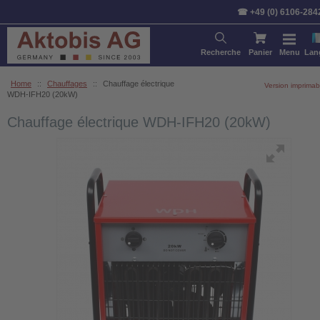
☎ +49 (0) 6106-284
Recherche
Panier
Menu
Lan
Home
::
Chauffages
::
Chauffage électrique
Version imprimab
WDH-IFH20 (20kW)
Chauffage électrique WDH-IFH20 (20kW)