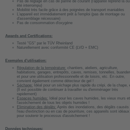
Pas de réglage en cas de panne de courant (l'appareil reprend là où 
été interrompu)
Mobilité très facile grâce à des poignées de transport maniables
L'appareil est immédiatement prêt à l'emploi (pas de montage ou
d'assemblage nécessaire)
Pas de consommation d'oxygène
Awards and Certifications:
Testé "GS" par le TÜV Rheinland
Naturellement avec conformité CE (LVD + EMC)
Exemples d'utilisation:
Régulation de la température:
chantiers, ateliers, agriculture,
habitations, garages, entrepôts, caves, remises, tonnelles, buander
et pour une utilisation professionnelle et de loisirs, etc. En outre,
convient également comme détecteur de gel !
Séchage:
Idéal pour un séchage plus rapide du crépi, de la chape, 
(Il est possible de continuer à travailler ou d'emménager très
rapidement)
Espaces humides:
Idéal pour les caves humides, les vieux murs et
l'assèchement de tous les objets humides !
Elimination des dégâts:
Après des inondations, des dégâts causés 
l'eau d'extinction ou en cas de pourriture, ces appareils sont idéaux
pour soutenir le processus d'assèchement !
Données techniques: