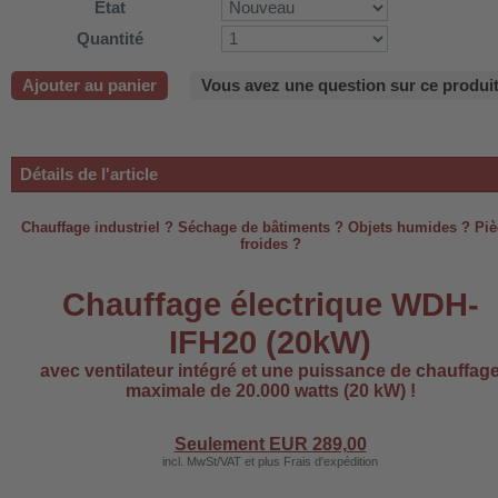
État
-220B
Quantité
Ajouter au panier
Vous avez une question sur ce produit
-660b
-988b
Détails de l'article
-C03
H-AP1101
Chauffage industriel ? Séchage de bâtiments ? Objets humides ? Piè
froides ?
-H3
Chauffage électrique WDH-
IFH20 (20kW)
 WDH-AF500B
avec ventilateur intégré et une puissance de chauffag
maximale de 20.000 watts (20 kW) !
Seulement EUR
289,00
incl. MwSt/VAT et plus Frais d'expédition