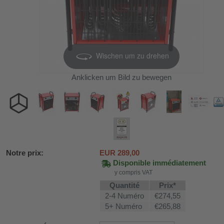
Wischen um zu drehen
Anklicken um Bild zu bewegen
Notre prix:
EUR
289,00
Disponible immédiatement
SV58
y compris VAT
Quantité
Prix*
2-4 Numéro
€274,55
ture WDH-AP1212
5+ Numéro
€265,88
616b et WDH-626L