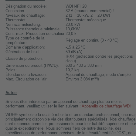
Désignation du modèle:
WDH-IFH20
Connexion:
32 A (courant commercial) !
Niveaux de chauffage:
2 (1 = 10 kW, 2 = 20 kW)
Thermostat:
Thermostat mécanique
Nennwärmeleistung:
20,0 kW
Puissance thermique minimale:
10,0KW
Cont. max. Production de chaleur:
20,0 k
Type de contrôle de la
Réglage en continu (0 - 40 °C)
température:
Domaine d'application:
-15 à 25 °C
Génération de bruit:
59 dB (A)
IPX4 (protection contre les projections
Classe de protection:
d'eau)
Dimension du produit (H/W/D):
600 x 430 x 380 mm
Poids:
19,2 kg
Étendue de la livraison:
Appareil de chauffage, mode d'emploi
Max. Circulation de l'air:
Environ 3 084 m³/h
Autre:
Si vous êtes intéressé par un appareil de chauffage plus ou moins
performant, veuillez utiliser le lien suivant :
Appareils de chauffage WDH
WDH® symbolise la qualité robuste et un standard professionnel, une ma
principalement disponible via des distributeurs spécialisés. Nos chauffage
sont reconnus parmi les professionnels pour leur fiabilité supérieure et leur
qualité exceptionnelle. Nous sommes fiers de notre durabilité, des
spécifications de performance précises, de la sécurité certifiée "GS", de l