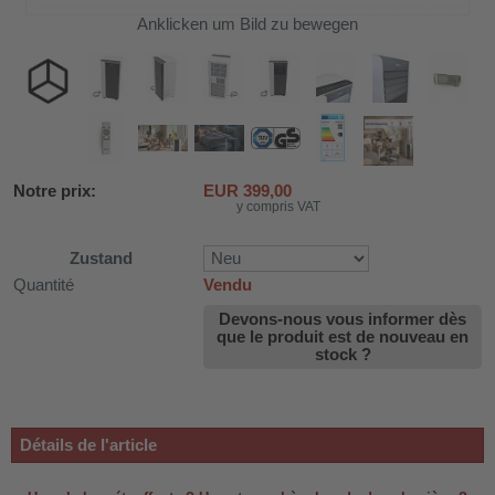
Anklicken um Bild zu bewegen
Notre prix:
EUR
399,00
y compris VAT
Zustand
Quantité
Vendu
Devons-nous vous informer dès
que le produit est de nouveau en
stock ?
DH-SV58
 voiture WDH-AP1212
Détails de l'article
WDH-616b et WDH-626L