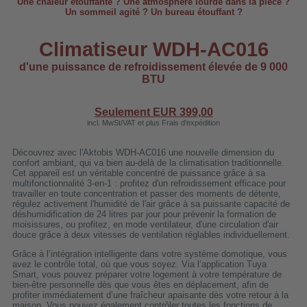
Une chaleur étouffante ? Une atmosphère lourde dans la pièce ?
 WDH-220B
Un sommeil agité ? Un bureau étouffant ?
us
Climatiseur WDH-AC016
d'une puissance de refroidissement élevée de 9 000
 WDH-660b
BTU
 WDH-988b
Seulement EUR
399,00
 WDH-C03
incl. MwSt/VAT et plus Frais d'expédition
 WDH-AP1101
Découvrez avec l'Aktobis WDH-AC016 une nouvelle dimension du
 WDH-H3
confort ambiant, qui va bien au-delà de la climatisation traditionnelle.
Cet appareil est un véritable concentré de puissance grâce à sa
multifonctionnalité 3-en-1 : profitez d'un refroidissement efficace pour
travailler en toute concentration et passer des moments de détente,
régulez activement l'humidité de l'air grâce à sa puissante capacité de
A
déshumidification de 24 litres par jour pour prévenir la formation de
moisissures, ou profitez, en mode ventilateur, d'une circulation d'air
riel WDH-AF500B
douce grâce à deux vitesses de ventilation réglables individuellement.
600A
Grâce à l’intégration intelligente dans votre système domotique, vous
avez le contrôle total, où que vous soyez. Via l’application Tuya
600
Smart, vous pouvez préparer votre logement à votre température de
bien-être personnelle dès que vous êtes en déplacement, afin de
2303
profiter immédiatement d’une fraîcheur apaisante dès votre retour à la
maison. Vous pouvez également contrôler toutes les fonctions de