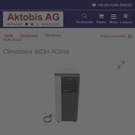
☎ +49 (0) 6106-284230
Recherche
Panier
Menu
Langue
Home
::
Climatiseurs
::
Climatiseur
Version imprimable
WDH-AC016
Climatiseur WDH-AC016