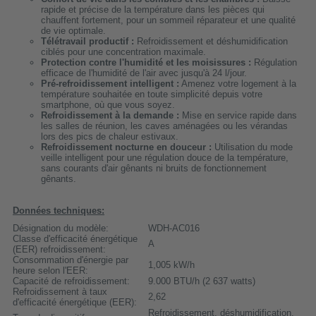
rapide et précise de la température dans les pièces qui
chauffent fortement, pour un sommeil réparateur et une qualité
de vie optimale.
Télétravail productif :
Refroidissement et déshumidification
ciblés pour une concentration maximale.
Protection contre l'humidité et les moisissures :
Régulation
efficace de l'humidité de l'air avec jusqu'à 24 l/jour.
Pré-refroidissement intelligent :
Amenez votre logement à la
température souhaitée en toute simplicité depuis votre
smartphone, où que vous soyez.
Refroidissement à la demande :
Mise en service rapide dans
les salles de réunion, les caves aménagées ou les vérandas
lors des pics de chaleur estivaux.
Refroidissement nocturne en douceur :
Utilisation du mode
veille intelligent pour une régulation douce de la température,
sans courants d'air gênants ni bruits de fonctionnement
gênants.
Données techniques:
Désignation du modèle:
WDH-AC016
Classe d'efficacité énergétique
A
(EER) refroidissement:
Consommation d'énergie par
1,005 kW/h
heure selon l'EER:
Capacité de refroidissement:
9.000 BTU/h (2 637 watts)
Refroidissement à taux
2,62
d'efficacité énergétique (EER):
Refroidissement, déshumidification,