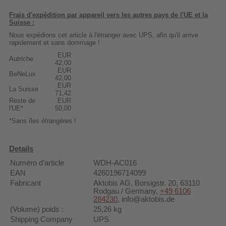
Frais d'expédition par appareil vers les autres pays de l'UE et la
Suisse :
Nous expédions cet article à l'étranger avec UPS, afin qu'il arrive
rapidement et sans dommage !
EUR
Autriche :
42,00
EUR
BeNeLux
42,00
EUR
La Suisse
71,42
Reste de
EUR
l'UE*
50,00
*Sans îles étrangères !
Details
Numéro d'article
WDH-AC016
EAN
4260196714099
Fabricant
Aktobis AG
, Borsigstr. 20, 63110
Rodgau / Germany,
+49 6106
284230
, info@aktobis.de
(Volume) poids :
25,26
kg
Shipping Company
UPS