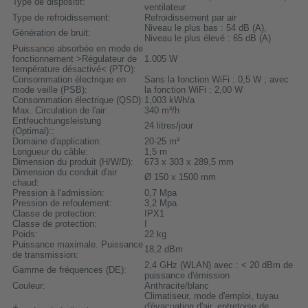
Type de dispositif:
ventilateur
Type de refroidissement:
Refroidissement par air
Niveau le plus bas : 54 dB (A),
Génération de bruit:
Niveau le plus élevé : 65 dB (A)
Puissance absorbée en mode de
fonctionnement >Régulateur de
1.005 W
température désactivé< (PTO):
Consommation électrique en
Sans la fonction WiFi : 0,5 W ; avec
mode veille (PSB):
la fonction WiFi : 2,00 W
Consommation électrique (QSD):
1,003 kWh/a
Max. Circulation de l'air:
340 m³/h
Entfeuchtungsleistung
24 litres/jour
(Optimal)::
Domaine d'application:
20-25 m²
Longueur du câble:
1,5 m
Dimension du produit (H/W/D):
673 x 303 x 289,5 mm
Dimension du conduit d'air
Ø 150 x 1500 mm
chaud:
Pression à l'admission:
0,7 Mpa
Pression de refoulement:
3,2 Mpa
Classe de protection:
IPX1
Classe de protection:
I
Poids:
22 kg
Puissance maximale. Puissance
18,2 dBm
de transmission:
2,4 GHz (WLAN) avec : < 20 dBm de
Gamme de fréquences (DE):
puissance d'émission
Couleur:
Anthracite/blanc
Climatiseur, mode d'emploi, tuyau
d'évacuation d'air, entretoise de