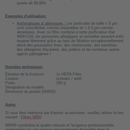
pureté de 99,99%
Exemples d'utilisation:
Asthmatiques & allergiques :
Les particules de taille < 5 µm
sont considérées comme respirables et < 2-3 µm comme
alvéolaires. Avec ce filtre combiné à notre purificateur d'air
WDH-C03, les personnes allergiques et sensibles peuvent enfin
respirer librement grâce au taux de filtration exceptionnellement
élevé des poussières fines, des moisissures, des bactéries,
des allergènes d'acariens, des pollens et de nombreux autres
agents pathogènes !
Données techniques:
Étendue de la livraison:
1x HEPA-Filter
Couleur:
schwarz / weiß
Poids:
250 g
Désignation du modèle:
Dimension du produit (H/W/D):
Autre:
Si vous êtes intéressé par d'autres accessoires, veuillez utiliser le lien
suivant :
Filtres WDH
WDH® symbolise la qualité robuste et l'exigence professionnelle,
représentée par une marque principalement disponible dans le