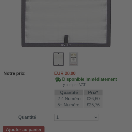
Notre prix:
EUR
28,00
Disponible immédiatement
y compris VAT
Quantité
Prix*
DH-SV58
2-4 Numéro
€26,60
5+ Numéro
€25,76
Quantité
 voiture WDH-AP1212
WDH-616b et WDH-626L
Ajouter au panier