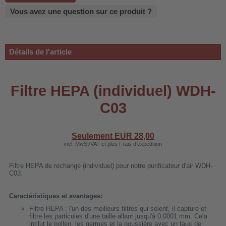
 WDH-220B
Vous avez une question sur ce produit ?
us
Détails de l'article
 WDH-660b
 WDH-988b
Filtre HEPA (individuel) WDH-
 WDH-C03
 WDH-AP1101
C03
 WDH-H3
Seulement EUR
28,00
incl. MwSt/VAT et plus Frais d'expédition
A
Filtre HEPA de rechange (individuel) pour notre purificateur d'air WDH-
riel WDH-AF500B
C03.
600A
Caractéristiques et avantages:
600
Filtre HEPA : l'un des meilleurs filtres qui soient, il capture et
2303
filtre les particules d'une taille allant jusqu'à 0,0001 mm. Cela
inclut le pollen, les germes et la poussière avec un taux de