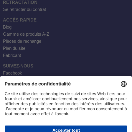
RÉTRACTATION
Se rétracter du contrat
ACCÈS RAPIDE
Blog
Gamme de produits A-Z
Pièces de rechange
Plan du site
Fabricant
SUIVEZ-NOUS
Facebook
Instagram
YouTube
Courrier électronique
AKTOBIS AG
20, RUE BORSIG
63110 RODGAU / ALLEMAGNE