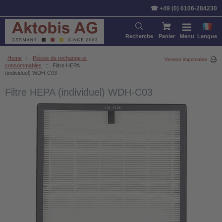
☎ +49 (0) 6106-284230
Recherche
Panier
Menu
Langue
Home
::
Pièces de rechange et
Version imprimable
consommables
::
Filtre HEPA
(individuel) WDH-C03
Filtre HEPA (individuel) WDH-C03