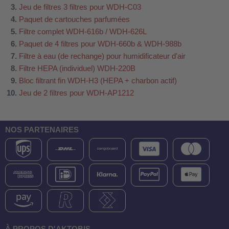
Jeu de filtres 3 filtres pour WDH-C03
Paquet de cartouches parfumées
Filtre complet WDH-616b / WDH-626L
Paquet de 4 filtres pour WDH-660b & WDH-988b
Filtre à eau (de rechange) pour humidificateur d'air
Filtre HEPA (individuel) WDH-220B
Bloc filtrant fin WDH-H3 (HEPA + charbon actif)
Jeu de 2 filtres pour WDH-AP1212
NOS PARTENAIRES