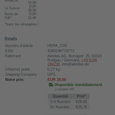
BeNeLux
15,90
EUR
La Suisse
28,90
Reste de
EUR
l'UE*
15,90
*Sans îles étrangères !
Details
Numéro d'article
HEPA_C03
EAN
4260196719773
Fabricant
Aktobis AG
, Borsigstr. 20, 63110
Rodgau / Germany,
+49 6106
284230
, info@aktobis.de
(Volume) poids :
0,27
kg
Shipping Company
UPS
Notre prix:
EUR
28,00
Disponible immédiatement
y compris VAT
Quantité
Prix*
2-4 Numéro
€26,60
5+ Numéro
€25,76