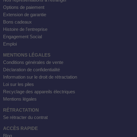
Nos représentations à l'étranger
 WDH-220B
Options de paiement
us
Extension de garantie
Bons cadeaux
Histoire de l'entreprise
 WDH-660b
Engagement Social
 WDH-988b
Emploi
 WDH-C03
MENTIONS LÉGALES
 WDH-AP1101
Conditions générales de vente
Déclaration de confidentialité
 WDH-H3
Information sur le droit de rétractation
Loi sur les piles
A
Recyclage des appareils électriques
Mentions légales
riel WDH-AF500B
RÉTRACTATION
600A
Se rétracter du contrat
600
ACCÈS RAPIDE
2303
Blog