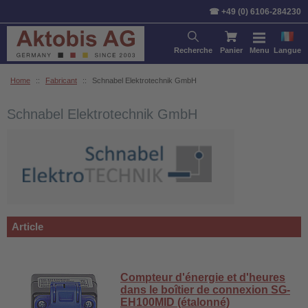
Trier par:
Article
Prix
Stan
☎ +49 (0) 6106-284230
Recherche
Panier
Menu
Langue
Home
::
Fabricant
::
Schnabel Elektrotechnik GmbH
Schnabel Elektrotechnik GmbH
Article
Compteur d'énergie et d'heures
dans le boîtier de connexion SG-
EH100MID (étalonné)