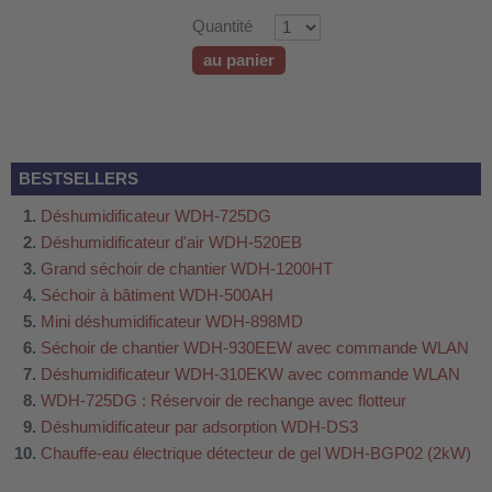
 WDH-220B
Quantité
us
au panier
 WDH-660b
 WDH-988b
BESTSELLERS
 WDH-C03
Déshumidificateur WDH-725DG
 WDH-AP1101
Déshumidificateur d'air WDH-520EB
 WDH-H3
Grand séchoir de chantier WDH-1200HT
Séchoir à bâtiment WDH-500AH
Mini déshumidificateur WDH-898MD
A
Séchoir de chantier WDH-930EEW avec commande WLAN
riel WDH-AF500B
Déshumidificateur WDH-310EKW avec commande WLAN
600A
WDH-725DG : Réservoir de rechange avec flotteur
Déshumidificateur par adsorption WDH-DS3
600
Chauffe-eau électrique détecteur de gel WDH-BGP02 (2kW)
2303