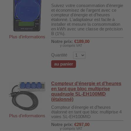
Suivez votre consommation d'énergie
et économisez de l'argent avec ce
compteur d'énergie et d'heures
étalonné. L'adaptateur est facile à
installer et mesure la consommation
en kWh avec une classe de précision
B (1%).
Plus d'informations
Notre prix:
€189,00
y compris VAT
Quantité
au panier
Compteur d'énergie et d'heures
en tant que bloc multiprise
quadruple SL-EH100MID
DH-SV58
(étalonné)
Compteur d'énergie et d'heures
étalonné en tant que bloc multiprise 4
Plus d'informations
voies SL-EH100MID
 voiture WDH-AP1212
Notre prix:
€297,00
WDH-616b et WDH-626L
y compris VAT