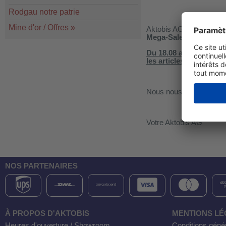
Rodgau notre patrie
Mine d'or / Offres
»
Aktobis AG fête son 20e
Mega-Sale
pour
célébr
Du 18.08 au 21.08.2023
les articles
de notre bou
Nous nous réjouissons 
Votre Aktobis AG
NOS PARTENAIRES
À PROPOS D'AKTOBIS
MENTIONS LÉ
Heures d'ouverture / Showroom
Conditions géné