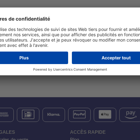
 anniversaire et souhaite
remercier
ses
clients
. Pour cette raison,
er
la date exacte de la création d'Aktobis AG en 2003.
vous pouvez, avec le code
"20years"
vous bénéficierez d'une
rédu
tique en ligne.
de votre commande !
GALES
ACCÈS RAPIDE
rales de vente
Blog