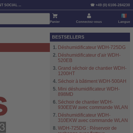
T SOCIAL ...
☎ +49 (0) 6106-284230
Panier
Connectez-vous
Langue
BESTSELLERS
Déshumidificateur WDH-725DG
Déshumidificateur d'air WDH-
520EB
Grand séchoir de chantier WDH-
1200HT
Séchoir à bâtiment WDH-500AH
Mini déshumidificateur WDH-
898MD
Séchoir de chantier WDH-
930EEW avec commande WLAN
Déshumidificateur WDH-
310EKW avec commande WLAN
WDH-725DG : Réservoir de