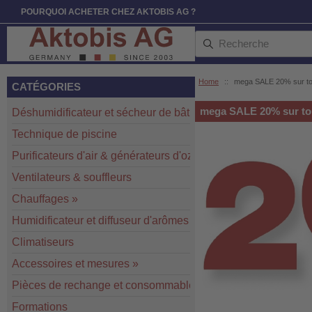
POURQUOI ACHETER CHEZ AKTOBIS AG ?
Home
::
mega SALE 20% sur to
CATÉGORIES
mega SALE 20% sur to
Déshumidificateur et sécheur de bâtiment
»
Technique de piscine
Purificateurs d'air & générateurs d'ozone
»
Ventilateurs & souffleurs
Chauffages
»
Humidificateur et diffuseur d'arômes
Climatiseurs
Accessoires et mesures
»
Pièces de rechange et consommables
»
Formations