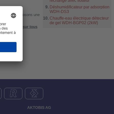
rechange avec flotteur
Déshumidificateur par adsorption
WDH-DS3
 nous vous proposons une
Chauffe-eau électrique détecteur
de gel WDH-BGP02 (2kW)
ction de 20%
sur tous
AKTOBIS AG