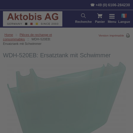
☎ +49 (0) 6106-284230
Recherche
Panier
Menu
Langue
Home
::
Pièces de rechange et
Version imprimable
consommables
::
WDH-520EB:
Ersatztank mit Schwimmer
WDH-520EB: Ersatztank mit Schwimmer