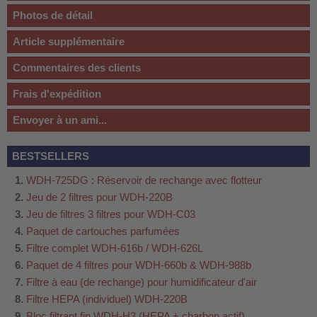
Photos de détail
Article supplémentaire
Commentaires des clients
Frais d'expédition
Envoyer à un ami...
BESTSELLERS
WDH-725DG : Réservoir de rechange avec flotteur
Jeu de 2 filtres pour WDH-220B
Jeu de filtres 3 filtres pour WDH-C03
Paquet de cartouches parfumées
Filtre complet WDH-616b / WDH-626L
Paquet de 4 filtres pour WDH-660b & WDH-988b
Filtre à eau (de rechange) pour humidificateur d'air
Filtre HEPA (individuel) WDH-220B
Bloc filtrant fin WDH-H3 (HEPA + charbon actif)