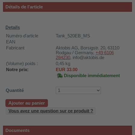
 WDH-220B
Détails de l'article
us
Details
 WDH-660b
Numéro d'article
Tank_520EB_MS
EAN
 WDH-988b
Fabricant
Aktobis AG
, Borsigstr. 20, 63110
 WDH-C03
Rodgau / Germany,
+49 6106
284230
, info@aktobis.de
 WDH-AP1101
(Volume) poids :
0,45
kg
Notre prix:
EUR
33.00
 WDH-H3
Disponible immédiatement
A
Quantité
riel WDH-AF500B
Ajouter au panier
600A
Vous avez une question sur ce produit ?
600
2303
Documents