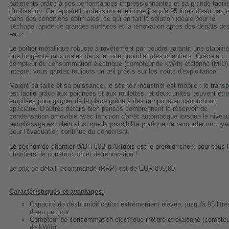
bâtiments grâce à ses performances impressionnantes et sa grande facili
d'utilisation. Cet appareil professionnel élimine jusqu'à 95 litres d'eau par j
dans des conditions optimales, ce qui en fait la solution idéale pour le
séchage rapide de grandes surfaces et la rénovation après des dégâts de
eaux.
Le boîtier métallique robuste à revêtement par poudre garantit une stabilité
une longévité maximales dans le rude quotidien des chantiers. Grâce au
compteur de consommation électrique (compteur de kW/h) étalonné (MID)
intégré, vous gardez toujours un œil précis sur les coûts d'exploitation.
Malgré sa taille et sa puissance, le séchoir industriel est mobile : le transp
est facile grâce aux poignées et aux roulettes, et deux unités peuvent être
empilées pour gagner de la place grâce à des tampons en caoutchouc
spéciaux. D'autres détails bien pensés comprennent le réservoir de
condensation amovible avec fonction d'arrêt automatique lorsque le nivea
remplissage est plein ainsi que la possibilité pratique de raccorder un tuya
pour l'évacuation continue du condensat.
Le séchoir de chantier WDH-80B d'Aktobis est le premier choix pour tous 
chantiers de construction et de rénovation !
Le prix de détail recommandé (RRP) est de EUR 899,00
Caractéristiques et avantages:
Capacité de déshumidification extrêmement élevée, jusqu'à 95 litre
d'eau par jour
Compteur de consommation électrique intégré et étalonné (compteu
de kW/h)