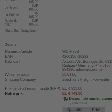
185,00
EUR
BeNeLux
185,00
EUR
La Suisse
185,00
Reste de
EUR
l'UE*
185,00
*Sans îles étrangères !
Details
Numéro d'article
WDH-80B
EAN
4260196710282
Fabricant
Aktobis AG
, Borsigstr. 20, 631
Rodgau / Germany,
+49 6106
284230
, info@aktobis.de
(Volume) poids :
55,01
kg
Shipping Company
Spedition / Freight Forwarder
Prix de détail recommandé (RRP):
EUR 899.00
Notre prix:
EUR
749,00
Disponible immédiateme
y compris VAT
Quantité
Prix*