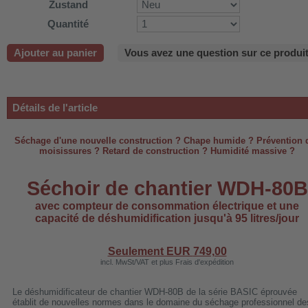
Zustand
-220B
Quantité
Ajouter au panier
Vous avez une question sur ce produit
-660b
-988b
Détails de l'article
-C03
H-AP1101
Séchage d'une nouvelle construction ? Chape humide ? Prévention 
moisissures ? Retard de construction ? Humidité massive ?
-H3
Séchoir de chantier WDH-80B
avec compteur de consommation électrique et une
capacité de déshumidification jusqu'à 95 litres/jour
 WDH-AF500B
Seulement EUR
749,00
incl. MwSt/VAT et plus Frais d'expédition
Le déshumidificateur de chantier WDH-80B de la série BASIC éprouvée
établit de nouvelles normes dans le domaine du séchage professionnel de