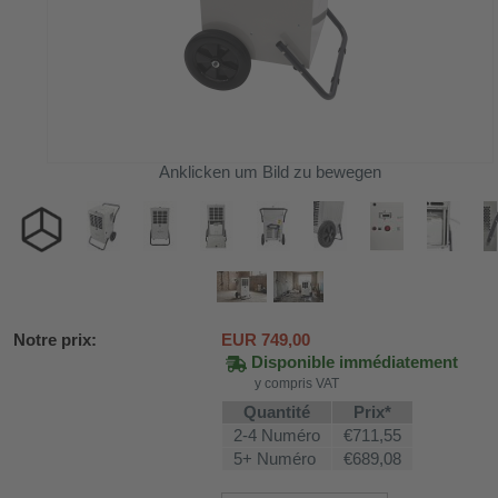
Anklicken um Bild zu bewegen
Notre prix:
EUR
749,00
Disponible immédiatement
SV58
y compris VAT
Quantité
Prix*
2-4 Numéro
€711,55
ture WDH-AP1212
5+ Numéro
€689,08
616b et WDH-626L