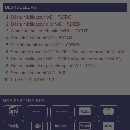
BESTSELLERS
Déshumidificateur WDH-725DG
Déshumidificateur d'air WDH-520EB
Grand séchoir de chantier WDH-1200HT
Séchoir à bâtiment WDH-500AH
Mini déshumidificateur WDH-898MD
Séchoir de chantier WDH-930EEW avec commande WLAN
Déshumidificateur WDH-310EKW avec commande WLAN
Déshumidificateur par adsorption WDH-DS3
Séchoir à bâtiment WDH-50B
Filtre HEPA WDH-DS3
NOS PARTENAIRES