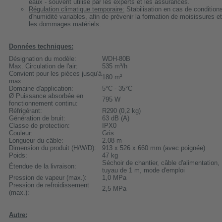
eaux - souvent utilisé par les experts et les assurances.
Régulation climatique temporaire:
Stabilisation en cas de condition
d'humidité variables, afin de prévenir la formation de moisissures et
les dommages matériels.
Données techniques:
Désignation du modèle:
WDH-80B
Max. Circulation de l'air:
535 m³/h
Convient pour les pièces jusqu'à
180 m²
max.:
Domaine d'application:
5°C - 35°C
Ø Puissance absorbée en
795 W
fonctionnement continu:
Réfrigérant:
R290 (0,2 kg)
Génération de bruit:
63 dB (A)
Classe de protection:
IPX0
Couleur:
Gris
Longueur du câble:
2.08 m
Dimension du produit (H/W/D):
913 x 526 x 660 mm (avec poignée)
Poids:
47 kg
Séchoir de chantier, câble d'alimentation,
Étendue de la livraison:
tuyau de 1 m, mode d'emploi
Pression de vapeur (max.):
1,0 MPa
Pression de refroidissement
2,5 MPa
(max.):
Autre: