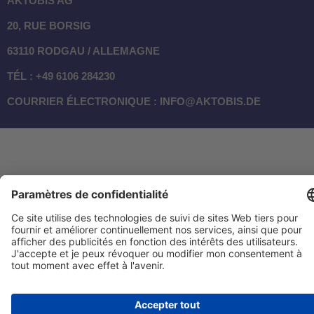
AKTOBIS AG
20, RUE BORSIG
63110 RODGAU / ALLEMAGNE
TÉL : +49 6106 284230
COURRIER ÉLECTRONIQUE : INFO@AKTOBIS.DE