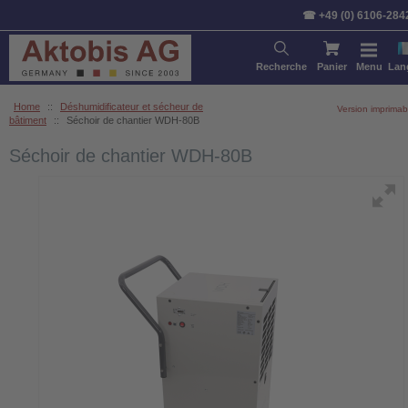
☎ +49 (0) 6106-284
Recherche
Panier
Menu
Lan
Home
::
Déshumidificateur et sécheur de
Version imprimab
bâtiment
::
Séchoir de chantier WDH-80B
Séchoir de chantier WDH-80B